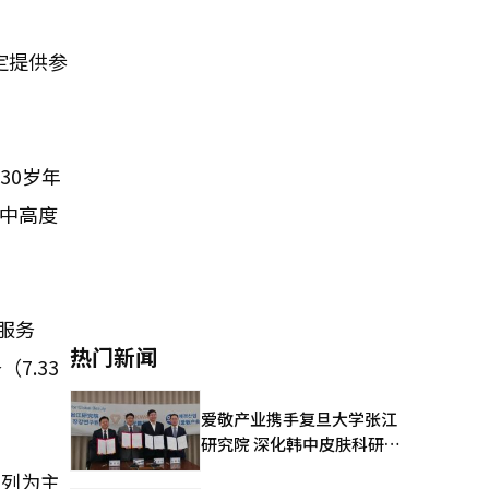
定提供参
30岁年
体中高度
服务
热门新闻
7.33
爱敬产业携手复旦大学张江
研究院 深化韩中皮肤科研合
作
用列为主