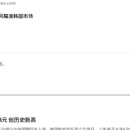
ews.com
风瞄准韩国市场
载。
韩元 创历史新高
业绩与估值预期同步上调。韩国股市节后首个交易日，三星电子大涨4.8