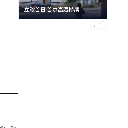
立秋首日 首尔高温持续
极端
个
前
一
下
6%，收盘