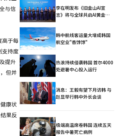
李在明发布《旧金山AI宣
安全与信
言》将与全球共启AI黄金时
代
韩中航线客运量大增成韩国
度高于每
航空业"香饽饽"
制支持度
以及提升
热浪持续侵袭韩国 首尔4000
处避暑中心投入运行
化，但并
消息：王毅有望下月访韩 与
赵显举行韩中外长会谈
便健康状
一结果反
极端高温席卷韩国 连续五天
报告中暑死亡病例