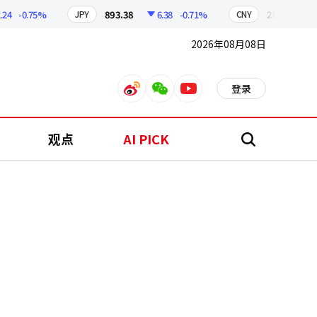
-0.75%
893.38
6.38
-0.71%
209.17
1.7
JPY
CNY
2026年08月08日
登录
weibo
weixin
youtube
观点
AI PICK
搜
索