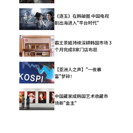
。
《逐玉》在韩破圈 中国电视
剧出海进入"平台时代"
霸王茶姬持续深耕韩国市场 3
个月完成8家门店布局
【亚洲人之声】"一夜暴
富"梦碎！
中国藏家成韩国艺术收藏市
场新"金主"