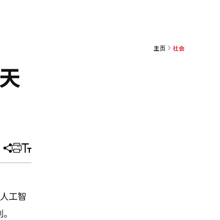
主页
社会
5天
分
打
调
享
印
整
文
大
章
小
，人工智
制。