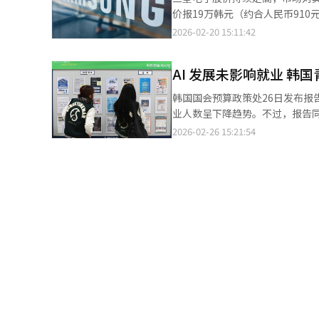
价报19万韩元（约合人民币91
据韩国证券业界20日数据，近一
2026-02-20 15:11:42
机构将目标价上调至24万至27
势加快的态势，市场普遍认为三星电子股价仍有进一步上涨
AI 发展未影响就业 韩
持续上升。含优先股在内，公司总
规模净卖出，但机构投资者持续承接
韩国国会预算政策处26日发布报
看，人工智能（AI）与数据中心
业人数呈下降趋势。不过，报告同时
面，DDR5 16Gb DRAM由去年
员依据国际劳工组织（ILO）根
2026-02-26 15:21:54
9.46美元，涨幅接近65%。
客户咨询与监测人员、计算机与软件开发人员
期。今年以来，三星电子股价累计涨幅已
推出的2022年11月至去年上
高宽带存储器（HBM）领域实现
与监测人员以及作家与新闻相关专业人员等岗位，
此前市场担忧其在高端HBM赛
融与保险专业人员、人力资源与经
全球供应链多元化趋势下，晶圆代工业
工更多起到辅助和补充作用，而非直接替代。 为进一步验证AI对就业的影响，研究
多家券商已大幅上调三星电子全
示，在AI影响程度较高的岗位中，
科技企业前列。KB证券预计，三星
点，50岁及以上群体高出1.4个百分点。整
增长，排名有望升至第六位，仅次于英伟达、沙特
ChatGPT推出后，电话营销
大楼 【图片来源 韩联社】
与保险专业人员的青年招聘则明显上升。相关分
导致就业及新增用工需求下降。但
一所大学的就业公告栏【图片来源