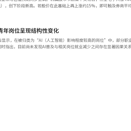
0元），创下阶段新高。若股价在此基础上再上涨约15%，即可触及券商平
个月内共有23家券商发布三星电子相关研报，平均目标价为21.97万韩元
万韩元区间，仅少数机构维持在20万韩元以下。结合近期盈利预测持续上修
空间。 随着股价上行，三星电子占韩国股市总市值的比重
国青年岗位呈现结构性变化
市值已突破1227万亿韩元，占韩国总市值比重超26%，本月以来外资虽
，有力支撑股价，也反映出市场对公司基本面修复的坚定信心。 从行业逻辑来
告显示，在被归类为“AI（人工智能）影响程度较高的岗位”中，部分职
投资扩张带动存储芯片需求快速增长，成为三星电子股价上涨的核心驱动
指出，目前尚未发现AI普及与相关岗位就业减少之间存在显著因果关系。 研
12月的20.8美元上涨至28.5美元，涨幅约37%；128Gb NAND闪存由5.7
据韩国职业分类体系及AI职业曝光指数，将会计与出纳、金融保险事务及专
存储芯片价格大幅回升，显著改善行业盈利预期，也进一步确认行业进入新一
等，划定为受AI影响程度较高的职业群体。 报告指出，ChatGPT正式
超18%，凸显龙头企业在行业复苏周期中的业绩弹性。 技术层面，三星在
半年为观察期，对不同职业的就业变化展开分析结果显示，会计与出纳人员、
关键突破，第六代HBM产品已正式出货，并成功打入全球头部AI芯片企业
青年就业人数呈下降趋势。 同时，计算机系统与软件专业人员、金
道的竞争进度，随着订单落地，被视作公司技术竞争力重回正轨的重要标志
营管理专业人员等职业就业则明显增长。在部分专业技术岗位中，AI对
务也出现边际改善，三星有望在高端制程赛道争取更多订单。 盈利预期方面，
人员对不同年龄层进行对比分析显
年业绩预测，预计公司营业利润较前一年实现大幅增长，整体盈利规模有
青年群体就业变化率较其他职业高出1.2个百分点，35至49岁群体高出0.
电子今年营业利润有望达到约170万亿韩元，较去年的40.1605万亿韩
体来看，AI尚未对就业产生负面影响。 青年招聘及用人需求方面，
阿美、Alphabet、微软和苹果。 位于首尔瑞草区的三星电子办公
人员、会计与出纳岗位招聘有所减少；而金融与保险事务人员、作家及翻译人
析同样未发现AI带来显著因果影响。 报告指出，目前尚无证据表明AI
鉴于相关技术仍在快速发展，其对就业的长期影响仍需持续跟踪与审慎评估。
 韩联社】