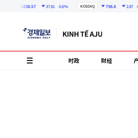
코
인
6258.57
37.81
-0.6%
798.8
2.87
-0.3
PI
KOSDAQ
정
보
时政
财经
all
menu