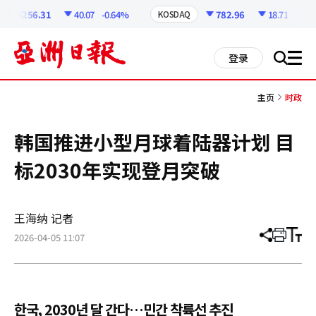
코
인
6256.31
40.07
-0.64%
782.96
18.71
-2.33%
KOSDAQ
정
보
all
登录
搜
men
索
主页
时政
韩国推进小型月球着陆器计划 目
标2030年实现登月突破
王海纳 记者
2026-04-05 11:07
分
打
调
享
印
整
文
大
章
小
한국, 2030년 달 간다…민간 착륙선 추진