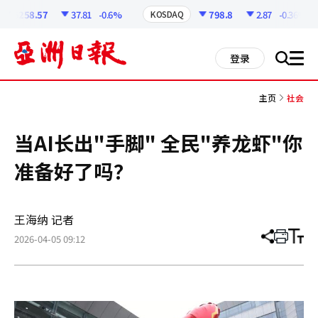
코
인
6258.57
37.81
-0.6%
798.8
2.87
-0.36%
KOSDAQ
정
보
all
登录
搜
men
索
主页
社会
当AI长出"手脚" 全民"养龙虾"你
准备好了吗？
王海纳 记者
2026-04-05 09:12
分
打
调
享
印
整
文
大
章
小