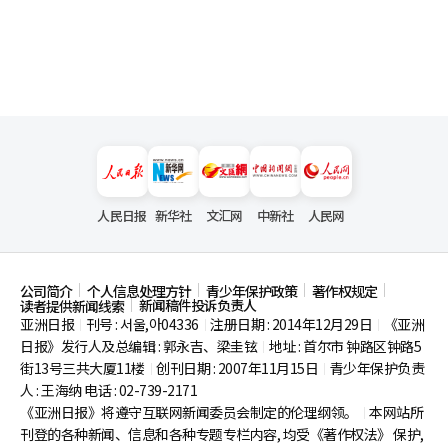
人民日报
新华社
文汇网
中新社
人民网
公司简介
个人信息处理方针
青少年保护政策
著作权规定
新闻稿件投诉负责人
读者提供新闻线索
亚洲日报
刊号 : 서울,아04336
注册日期 : 2014年12月29日
《亚洲
|
|
|
日报》发行人及总编辑 : 郭永吉、梁圭铉
地址 : 首尔市
钟路区钟路5
|
街13号三共大厦11楼
创刊日期 : 2007年11月15日
青少年保护负责
|
|
人 : 王海纳 电话 : 02-739-2171
《亚洲日报》将遵守互联网新闻委员会制定的伦理纲领。
本网站所
|
刊登的各种新闻、信息和各种专题专栏内容, 均受《著作权法》
保护,