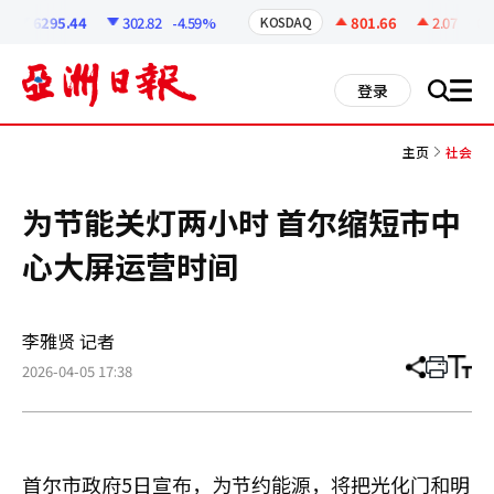
코
인
6295.44
302.82
-4.59%
801.66
2.07
+0.2
KOSDAQ
정
보
all
登录
搜
men
索
主页
社会
为节能关灯两小时 首尔缩短市中
心大屏运营时间
李雅贤 记者
2026-04-05 17:38
分
打
调
享
印
整
文
大
章
小
首尔市政府5日宣布，为节约能源，将把光化门和明