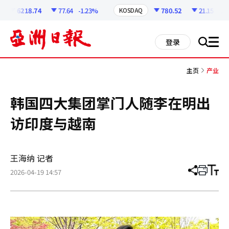
코
인
6218.74
77.64
-1.23%
780.52
21.15
-2.6
KOSDAQ
정
보
all
登录
搜
men
索
主页
产业
韩国四大集团掌门人随李在明出
访印度与越南
王海纳 记者
2026-04-19 14:57
分
打
调
享
印
整
文
大
章
小