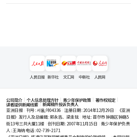
人民日报
新华社
文汇网
中新社
人民网
公司简介
个人信息处理方针
青少年保护政策
著作权规定
新闻稿件投诉负责人
读者提供新闻线索
亚洲日报
刊号 : 서울,아04336
注册日期 : 2014年12月29日
《亚洲
|
|
|
日报》发行人及总编辑 : 郭永吉、梁圭铉
地址 : 首尔市
钟路区钟路5
|
街13号三共大厦11楼
创刊日期 : 2007年11月15日
青少年保护负责
|
|
人 : 王海纳 电话 : 02-739-2171
《亚洲日报》将遵守互联网新闻委员会制定的伦理纲领。
本网站所
|