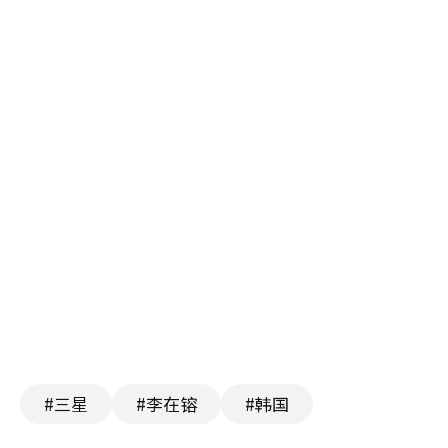
#三星
#李在镕
#韩国