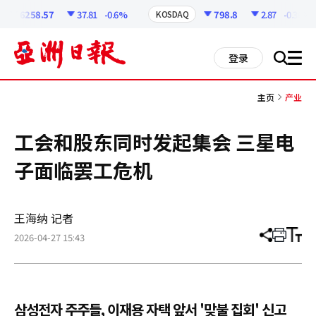
코
인
6258.57
37.81
-0.6%
798.8
2.87
-0.36%
KOSDAQ
정
보
all
登录
搜
men
索
主页
产业
工会和股东同时发起集会 三星电
子面临罢工危机
王海纳 记者
2026-04-27 15:43
分
打
调
享
印
整
文
大
章
小
삼성전자 주주들, 이재용 자택 앞서 '맞불 집회' 신고