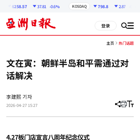
코
인
6258.57
37.81
-0.6%
798.8
2.87
-0.36%
KOSDAQ
정
보
all
登录
搜
men
索
主页
热门话题
文在寅：朝鲜半岛和平需通过对
话解决
李建熙 기자
2026-04-27 15:27
分
打
调
享
印
整
文
大
章
小
4.27板门店宣言八周年纪念仪式