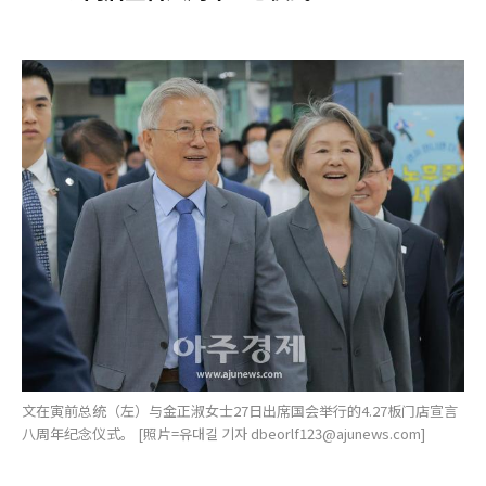
文在寅前总统（左）与金正淑女士27日出席国会举行的4.27板门店宣言
八周年纪念仪式。 [照片=유대길 기자 dbeorlf123@ajunews.com]