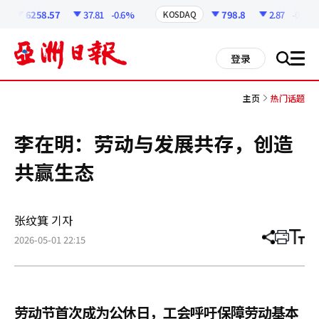
코
인
6258.57
37.81
-0.6%
798.8
2.87
-0.36%
KOSDAQ
정
보
all
登录
搜
men
索
主页
热门话题
李在明：劳动与发展共存，创造
共赢生态
张纹箕 기자
2026-05-01 22:15
分
打
调
享
印
整
文
大
章
小
劳动节首次成为公休日，工会呼吁保障劳动基本