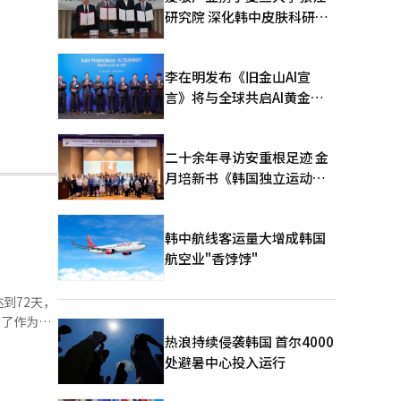
研究院 深化韩中皮肤科研合
作
李在明发布《旧金山AI宣
言》将与全球共启AI黄金时
代
二十余年寻访安重根足迹 金
月培新书《韩国独立运动圣
地：向旅顺口追问历史》出
版
韩中航线客运量大增成韩国
航空业"香饽饽"
到72天，
布了作为我
个国庆日、
热浪持续侵袭韩国 首尔4000
15
处避暑中心投入运行
 在实施五
月6日）、