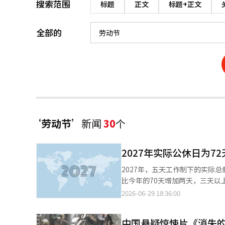
搜索范围
标题
正文
标题+正文
全部的
‘劳动节’
新闻
30
个
2027年实际公休日为7
2027年，五天工作制下的实际
比今年的70天增加两天，三天以
国日历制作标准的《2027年历法
2026-06-29 18:36:00
替代假日、劳动节、宪法纪念日等，
日）、开天节（10月3日）均与
中国悬疑惊悚片《消失
天工作制的机构中，政府公休日7