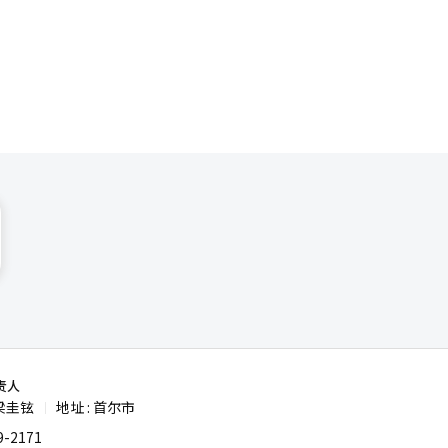
责人
梁圭铉
地址 : 首尔市
|
-2171