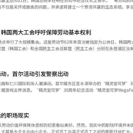
共赢生态5月1日，韩国总统李在明在劳动节纪念仪式上表示，“有劳动的
部因绩效和生产力而产生的差异是不可避免的，但社会整体需要减少过度
重不仅是关怀或施舍的问题，并承诺将建立一个劳资共赢的生态系统。李
宣言。韩国的劳资关系一直依赖对话与协商，但在利益冲突尖锐的情况下
续的”，并强调“劳动者与企业是相辅相成的”。劳动节首次成为公休日
要结构性措施，如成果共享制、冲突调解机构、将长期投资与就业挂钩的
天，首尔市中心举行了大规模集会。韩国两大工会——韩国劳动组合总联盟
定义。简单认为劳动报酬增加会减少企业投资能力的逻辑无法解释现实。
点举行了纪念活动，呼吁保障劳动基本权利。韩国劳动组合总联盟主席金
构增加企业负担，而绩效挂钩的报酬或股票期权等方式可减少企业现金负
，韩国两大工会呼吁保障劳动基本权利
变就业，气候危机和产业转型也在改变工作方式。他承诺实现公平的转型
共生正是通过这种资本分配结构的创新来实现。政府的角色同样重要。若
，必须通过法律和制度保障劳动基本权利。AI推动半导体出口连续两月突
地点举行了大规模集会。这是劳动节63年来首次被指定为公休日，韩国两
实现。政府需在统一框架内设计这两个领域，为扩大投资的企业提供与就
亿美元，4月继续保持这一势头。半导体在人工智能热潮的推动下，成为出
联盟（韩国工会）和全国民主工会总联盟（民主工会）分别在永登浦区汝
公平竞争秩序。此次劳动节活动的意义明确。劳动界与企业界的聚集本身
成冲击，出口仍是韩国经济的支柱。韩国工业通商部公布的数据显示，4月
大会。韩国工会委员长金东明在汝矣岛的纪念大会上表示，人工智能的普
总统的讯息未能转化为政策，可能只会成为又一次宣言。李在明总统提出
.0%。国民之力党公布补选候选人名单国民之力党决定了6月3日国会议员补
改变工作方式。他强调将实现不排除劳动者的公正转型。民主工会委员长
案。劳动与企业的共存不是口号，只有在运作的结构中才能成为现实。
淑和京畿道河南甲的李勇。部分地区的候选人仍在讨论中。※ 本报道经人
恢复了名称，但仍无法完全高兴。他呼吁通过法律和制度保障劳动基本权
涌动，首尔活动引发警察出动
主工会当天还发表决议，指出超过1000万名非正规工人的劳动三权和劳
计划在7月举行总罢工以争取与原雇主的谈判权。※ 本报道经人工智能（
公路和仁川国际机场人潮涌动。首尔城东区圣水洞举办的‘精灵宝可梦’3
游戏业界消息，‘精灵宝可梦’30周年纪念活动‘精灵宝可梦MegaFes
连假首日，活动吸引大量人潮，导致圣水咖啡街一带聚集约4万人。警方接
伤亡，但主办方为防止事故，从中午起陆续取消活动。原计划发放的纪念
不满。精灵宝可梦韩国公司通过官方社交媒体表示，因现场安全问题取消
后的职场现实
的参与者可安心离开。连假首日交通量激增，全国高速公路严重拥堵。当
8小时40分钟。韩国道路公社预计当天全国高速公路交通量将达605万辆
承认劳动价值并保障休息权的初衷看似美好。然而，现实中的职场环境并未
登机手续排队也变得漫长。政府预计从前一天到儿童节（5日），将有约1
，尤其是大企业与中小企业、正式员工与非正式员工之间的差距日益扩大