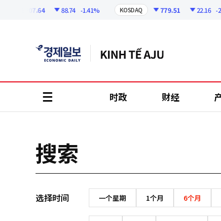
코
인
6207.64
88.74
-1.41%
779.51
22.16
-2.
KOSDAQ
정
보
时政
财经
all
menu
搜索
选择时间
一个星期
1个月
6个月