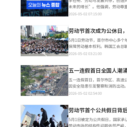
李在明：劳动与发展共存，创造
等价值劳动的最低标准。企业内
未来的增长”。他强调，劳动尊
准。李总统强调的共生不应止于
出，“没有劳动的增长是不可持
2026-05-02 07:15:00
难以解决问题。要实现共生，需
保障劳动基本权利在劳动节这一
等。劳动与投资的关系也需重新
主劳动组合总联盟分别在不同地
酬方式。固定成本为主的工资结
劳动节首次成为公休日
中表示，人工智能的普及正在改
大劳动者的份额。李总统所说的
劳动组合总联盟主席杨京洙则强调
5月1日劳动节，首尔市中心多个
产业政策各自为政，共生将无法
美元韩国3月出口首次突破800
保障劳动基本权利。韩国工会总
钩的激励，并在劳动市场上建立
要动力。尽管中东战争对产业造
区光化门附近举行了劳动节纪念
2026-05-02 03:21:00
信号。然而，象征只是开始，若
到858.9亿美元，同比增长48
就业，气候危机和产业转型也在
确的。现在剩下的任务是找到答
名单，其中包括大邱达城的李珍
化门的大会上指出，虽然劳动节
（AI）系统翻译与编辑。
五一连假首日全国人潮
工会以抵御资本的攻势。此外，民
工会法的权利未得到充分保障，并
五一连假首日，首尔市区、高速
翻译与编辑。
因安全隐患引发警察和消防出动。据
2026’在圣水洞开幕。劳动节
2026-05-02 02:54:00
安全隐患的报警。虽然没有人员
原因取消，引发现场等候市民的
劳动节首个公共假日背
通过线上发放纪念品，符合条件
尔至釜山的预计行车时间一度增至
5月1日被定为公共假日，国家
国旅行人数增加，仁川国际机场的
劳动市场的结构性问题依然严峻