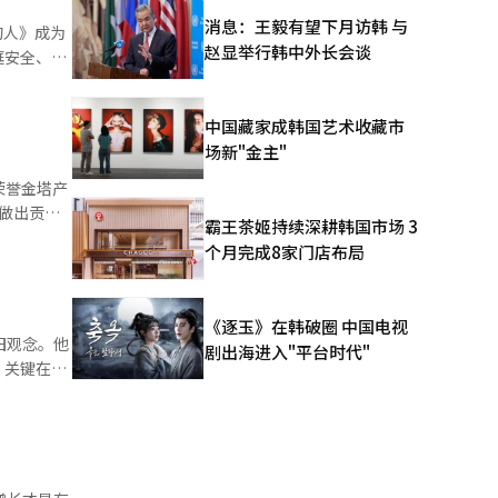
，因此实际
消息：王毅有望下月访韩 与
的人》成为
具体为：
赵显举行韩中外长会谈
庭安全、儿
△9月14日
。 主要传统
浩春饰）则
夕在8月8
中国藏家成韩国艺术收藏市
父亲尸体藏
中伏在7月
场新"金主"
，在这个密
荣誉金塔产
展做出贡献
霸王茶姬持续深耕韩国市场 3
的人物各自
今年是“劳
个月完成8家门店布局
7枚产业奖
建立生产系
为悬疑电影
章分别授予
构图、放大
《逐玉》在韩破圈 中国电视
过去较少受
旧观念。他
管制
剧出海进入"平台时代"
实现劳动者
。关键在于
“《消失的
产业需要大
量的内
而非对立。
动者未能受
担的制度
场上设定同