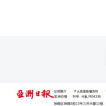
亚
公司简介
个人信息处理方针
洲
亚洲日报
刊号 : 서울,아04336
|
|
日
报
钟路区钟路5街13号三共大厦11楼