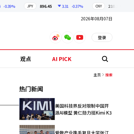
-0.39%
896.45
3.31
-0.37%
210.39
0.57
JPY
CNY
2026年08月07日
登录
weibo
weixin
youtube
观点
AI PICK
搜
索
主页
搜索
热门新闻
美国科技界反对限制中国开
源AI模型 黄仁勋力挺Kimi K3
爱敬产业携手复旦大学张江