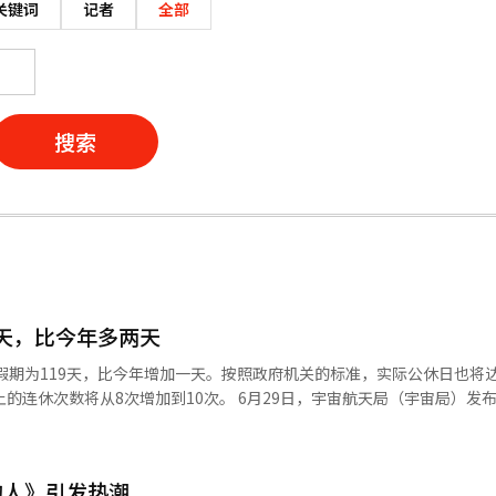
关键词
记者
全部
搜索
2天，比今年多两天
总假期为119天，比今年增加一天。按照政府机关的标准，实际公休日也将达
上的连休次数将从8次增加到10次。 6月29日，宇宙航天局（宇宙局）发
要项》。 2027年日历中，标记为红色的政府公休日包括52个星期日和24
总计76天。 然而，春节（2月7日）、纪念日（6月6日）、光复节（8月
星期日重合，因此实际的政府公休日总数为72天，比今年的70天多出两天。
的人》引发热潮
2天加上52个星期六，总共可以休息124天。然而，春节假期的第一天（2