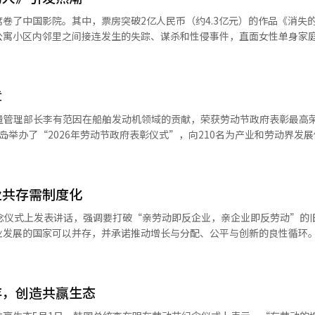
7月17日）、韩文日（10月9日）、圣诞节（12月25日）与星期六重合
卷了中国影院。其中，票房突破2亿人民币（约4.3亿元）的作品《消失
18天增加了一天。 根据五天工作制的标准，三天以上的连休总共有10次。
公寓小区内邻里之间接连发生的失踪、谋杀和性侵事件，直面女性单身家
2月27日至3月1日 △5月1日至3日 △7月17日至19日 △8月14日至16日 
。影片紧张地描绘了现代人沉默与冷漠所带来的悲剧。 电影以四个故事线同
0月9日至11日 △12月25日至27日。今年的三天以上连休为8次，增加了两次
儿子在上学途中于公寓楼梯上无故失踪，独自在同栋楼居住的林玉彤（刘
日）、正月大满月在2月21日（星期日）、端午节在6月9日（星期三）、七
因赌博成瘾而债台高筑的燕武（初泽饰）在酗酒后，竟将因脑梗塞去世的
日（星期三）、寒食节在4月6日（星期二）。初伏在7月20日（星期二）、
章
裂痕。 起初看似毫无关联的四个家庭事件，通过微妙的伏
（星期一）。※ 本报道经人工智能（AI）系统翻译与编辑。
始终不轻易揭示谁是儿童绑架者和性侵者，观众不断对所有角色产生怀疑
质量管理部长李有范因在船舶发动机领域的贡献，荣获劳动节政府表彰最高
说家贝克邦（贝克邦）的2022年作品
岛举办了“2026年劳动节政府表彰仪式”，向210名为产业和劳动界发
水生生物，外表看似温和如花，但内部却藏有毒刺，象征着看似普通和善
。劳动节政府表彰每年颁发给在产业现场辛勤工作的劳动者和工会干部。
义重大。此次活动中，颁发了包括1枚金塔产业勋章在内的17枚勋章、1
熟悉空间背后，可能发生超乎想象的事情。” 电影的拍摄地在中国重庆。
总理表彰和66项部长表彰。李有范部长自1978年加入现代重工以来，通过
，重庆被称为“六维城市”、“山城”，其独特的阴湿和迷宫般的氛围成
业共存需制度化
产力。他退休后继续在合作公司工作，传授技术和培养人才。银塔产业勋
重庆方言与当地口音混合的普通话也增强了现场感。此外，影片运用阴影
员长姜锡允和顺天乡医疗院工会委员长崔美罗。今年的表彰还特别关注了
纪念仪式上发表讲话，强调要打破“亲劳动即反企业，亲企业即反劳动”的
设置作为反转的线索，所谓的“希区柯克式悬念”演绎极大增强了紧张感。 尽
者、女性和残疾人劳动者等“隐形功臣”。劳动部长金英勋表示：“为了
业发展的国家可以并存，并承诺推动增长与分配、公平与创新的良性循环
对较少，但最终票房收益预计将超过5亿人民币。中国新浪财经网评论称：
将率先改变。”※ 本报道经人工智能（AI）系统翻译与编辑。
。当前，韩国经济面临双重压力。一方面，半导体、AI、生物等高科技
民币的大片，掀起了票房热潮，证明了低预算电影只要有扎实的故事和高质
距和就业不安加剧。总统指出，企业与劳动相互依存，解决方案在于设计
报道经人工智能（AI）系统翻译与编辑。
是重要的意识。过去自动分配增长成果的时代已结束。在生产力提高但劳
存，创造共赢生态
此，需要建立企业成果与劳动者报酬同步的体系，实现利益共享和负担分
同酬”原则也需明确。这并非要求企业统一工资结构，而是在整个劳动市