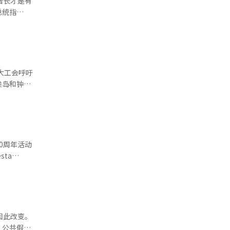
增长才是有
差距的基
总统指
，仅靠对话
，工会呼吁
激励机制
和全国民
问题在于报
东明在活动
担，同时扩
。全国民主
劳动政策与
破800亿
大工会呼吁
业和报酬挂
口增长的主
矣岛和钟路
就是变革的
出口额达
及正在改变
的问题是正
选的候选人
梁京洙在光
工智能
利，并团结
动基准法、
AI）系统
0周年活动
ta
到多起关于
品也因安全
活动，并将
天上午，首
。随着出
因此改变。
30万人涌
。公共假日