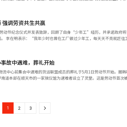
，周边国家如日本和中国也处于假期，预计将有大量外国游客通过仁川国
利益者是甜美的，但对第二劳动力市场的外包工人和小微企业员工来说，
川机场出入境人数激增，将实施出入境审查特别工作措施，提前30分钟开
境更为严重。对于平台劳动者和自由职业者来说，法定假日几乎是遥不可
值班组支持出入境审查。※ 本报道经人工智能（AI）系统翻译与编辑。
。制度的滞后使得这些劳动者的权益难以得到保障。青年一代面临的就业
历 强调劳资共生共赢
们而言无异于一场无关的盛宴。政策制定者在增加假日的同时，忽视了中
业面临更高的经济压力。此外，工业事故频发，劳动者的安全得不到保障
席劳动节纪念仪式并发表致辞，回顾了自身“少年工”经历，并承诺政府将
也亟待改革，年功序列制阻碍了企业活力和新招聘。政治界和政府应从象
工厂，直到
破旧有结构开始。劳动节的意义在于为所有劳动者创造一个安全、公平的
言，那段岁月虽然艰辛，但用双手劳动、以汗水守护家庭，既是莫大的慰
能共同迈向更美好的未来。他表示，政府将致力于构建劳资相互尊重、平
心事故中遇难，葬礼开始
、增长与分配形成良性循环，实现真正意义上的均衡发展。 此外，李在明还就
明立场。他指出，随着技术持续迭代升级，外界对机器和人工智能取代大
U物流中心前集会中遇难的货运联盟成员的葬礼于5月1日劳动节开始。据韩
生产率为由，强迫劳动者作出单方面牺牲。面对不可避免的时代变革，应
罗南道本部在顺天市的一家殡仪馆为遇难者设立了灵堂。这是劳动节首次
。
前被撞身亡11天后的日子。葬礼将以“劳动和市民社会葬礼”形式进行，
日晚上7点于殡仪馆附近的道路上举行追悼文化节。约500名与逝者生前有
词和劳动歌手的表演。遗体将于3日上午出殡，火化后安葬于光州北区望月
能（AI）系统翻译与编辑。
1
下
2
3
一