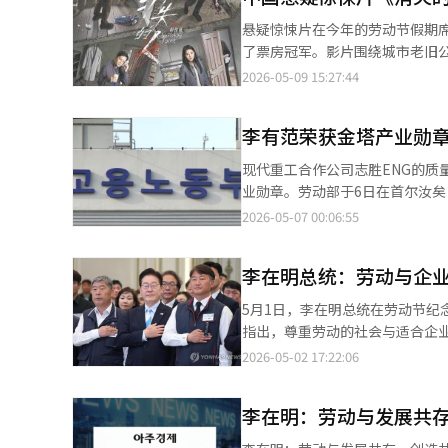
劳动节（5月1日）、宪法纪念日（
悬疑惊悚片在今年的劳动节假期席
的总假期为119天，比今年的1
了票房冠军。影片围绕城市老旧
△1月1日至3日 △2月6日至9日 △
童抚养和赌博成瘾等现代社会的阴暗问题
2026-05-09 15:27:44
至16日 △10月2日至4日 △1
时展开。汤宇（郑凯饰）夫妇的
节日包括：春节在2月7日（星期
在深夜遭到不明身份者的性侵。
日（星期日）、中秋节在9月15
李有范荣获金塔产业勋
于鱼缸中，而表面平静的建筑公司徐志杰家庭也逐渐显露出
30日（星期五）、末伏在8月9日
笔逐渐交织在一起。尤其是影片
现代重工合作公司志胜ENG的
闭的公寓空间中，任何人都无法逃脱怀疑的阴影。 该片改编自中国犯罪推理小
业勋章。劳动部于6日在首尔汝矣
《海葵》。海葵作为一种肉食性
的功臣颁发了勋章、奖章和表彰
2026-05-07 00:06:55
隐藏着黑暗内心和秘密。 导演青伟浩在接受当地媒体采访时表示：“某天我走出家门时，看到公寓楼每扇关着的门，
动节”名称恢复后的首次颁奖，意
突然产生了灵感。我想展示我们每天出入的
章、53项总统表彰、57项国务
因其山地地形和复杂的阶梯结构
李在明总统：劳动与企
统和改善质量与安全，提高了生
的常见背景。影片中人物使用的
了韩国劳动组合总联盟常务副委
5月1日，李在明总统在劳动节
的呼吸声、门框上的血迹等细致的
到关注的劳动提供者、自由职业
指出，尊重劳动的社会与适合企
作成本约为3000万人民币，相
受尊重、汗水闪耀的韩国，劳动部
如何将这一宣言转化为现实的制度
2026-05-02 17:22:06
人》超越了制作成本超过1亿人
量投资；另一方面，劳动市场差
容，完全可以取得成功。”※ 本
李总统强调的“有劳动的增长”
李在明：劳动与发展共
益的结构中，冲突难以避免。因
化。同时，李总统提到的“同工