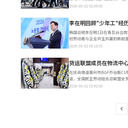
入仁川国际机场。特别是本周末
的设立对第一劳动力市场的既得
2026-05-02 02:09:00
境。法务部官员表示，为应对仁
相对剥夺感。新兴劳动阶层的困
审查站，并安排特别机动队和紧急
他们被排除在基本社会保障之外
李在明回顾"少年工"经
断加高，劳动节假日的扩大对他
微商户的实际困难，导致这些企
韩国总统李在明1日在青瓦台出
动人权的薄弱。旧有的工资体系
创劳动者与企业共生共赢的新局面。 李在明表示：“我年少时也曾在工厂做过少年工，每天天不亮就赶往
中醒悟，真正的劳动改革应从打
深夜甚至凌晨才能收工。”他坦
2026-05-02 00:18:35
塑造今日之我的力量源泉。 在谈及劳资关系时，李在明呼吁打破“亲劳动就是反企业、亲企业就是反劳动”的陈旧二
元对立思维，指出唯有如此，才
货运联盟成员在物流中
性生态，推动劳动与企业、公平与创新
人工智能冲击劳动市场的问题表
在庆尚南道晋州市BGF乔治斯C
的忧虑与日俱增，但不能以提升
道，全国民主劳动组合总联盟全
共生之路，以保障可持续的未来
定假日，也是遇难者在物流中心
2026-05-01 23:42:00
页
至3日。为纪念逝者，工会将在2
员和市民将参加，活动包括追悼
一
主烈士墓地。※ 本报道经人工智
上