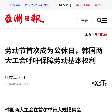
코
인
6295.44
302.82
-4.59%
801.66
2.07
+0.2
KOSDAQ
정
보
all
登录
搜
men
索
主页
热门话题
劳动节首次成为公休日，韩国两
大工会呼吁保障劳动基本权利
张纹箕 기자
2026-05-01 18:21
分
打
调
享
印
整
文
大
章
小
韩国两大工会在首尔举行大规模集会