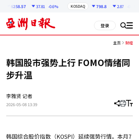
코
인
6258.57
37.81
-0.6%
798.8
2.87
-0.36%
KOSDAQ
정
보
all
登录
搜
men
索
主页
财经
韩国股市强势上行 FOMO情绪同
步升温
李雅贤 记者
2026-05-08 13:39
分
打
调
享
印
整
文
大
章
小
韩国综合股价指数（KOSPI）延续强势行情。本月7