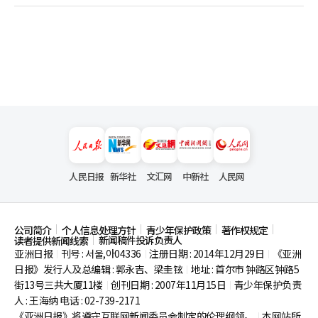
人民日报
新华社
文汇网
中新社
人民网
公司简介
个人信息处理方针
青少年保护政策
著作权规定
新闻稿件投诉负责人
读者提供新闻线索
亚洲日报
刊号 : 서울,아04336
注册日期 : 2014年12月29日
《亚洲
|
|
|
日报》发行人及总编辑 : 郭永吉、梁圭铉
地址 : 首尔市
钟路区钟路5
|
街13号三共大厦11楼
创刊日期 : 2007年11月15日
青少年保护负责
|
|
人 : 王海纳 电话 : 02-739-2171
《亚洲日报》将遵守互联网新闻委员会制定的伦理纲领。
本网站所
|