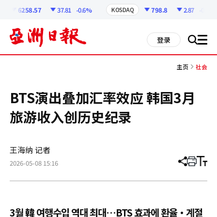
코
인
6258.57
37.81
-0.6%
798.8
2.87
-0.36%
KOSDAQ
정
보
all
登录
搜
men
索
主页
社会
BTS演出叠加汇率效应 韩国3月
旅游收入创历史纪录
王海纳 记者
2026-05-08 15:16
分
打
调
享
印
整
文
大
章
小
3월 韓 여행수입 역대 최대…BTS 효과에 환율·계절