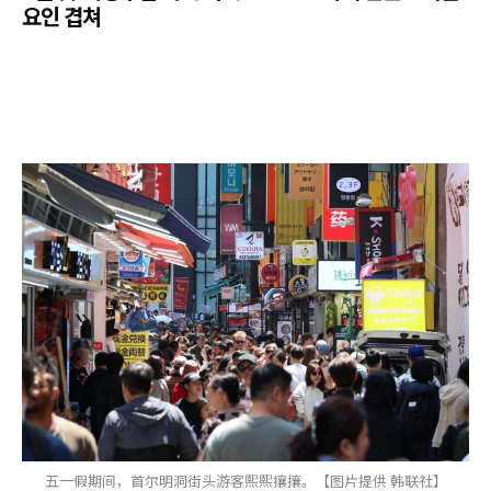
요인 겹쳐
五一假期间，首尔明洞街头游客熙熙攘攘。【图片提供 韩联社】