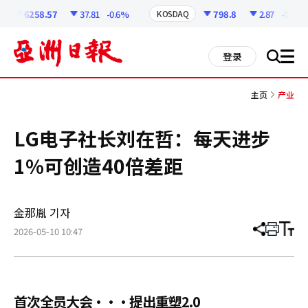
코
인
6258.57
37.81
-0.6%
798.8
2.87
-0.36%
KOSDAQ
정
보
all
登录
搜
men
索
主页
产业
LG电子社长刘在哲：每天进步
1%可创造40倍差距
金那胤 기자
2026-05-10 10:47
分
打
调
享
印
整
文
大
章
小
首次全员大会···提出重塑2.0