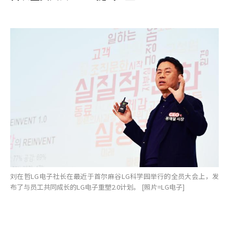
刘在哲LG电子社长在最近于首尔麻谷LG科学园举行的全员大会上，发
布了与员工共同成长的LG电子重塑2.0计划。 [照片=LG电子]