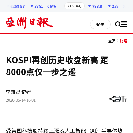
코
인
6258.57
37.81
-0.6%
798.8
2.87
-0.36%
KOSDAQ
정
보
all
登录
搜
men
索
主页
财经
KOSPI再创历史收盘新高 距
8000点仅一步之遥
李雅贤 记者
2026-05-14 16:01
分
打
调
享
印
整
文
大
章
小
受美国科技股持续上涨及人工智能（AI）半导体热