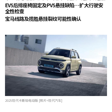
EV5后排座椅固定及PV5悬挂缺陷…扩大行驶安
全性检查
宝马线路及揽胜悬挂裂纹可能性确认
2025现代卡斯珀电动版 [照片=现代汽车]