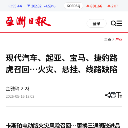
코
인
6295.44
302.82
-4.59%
801.66
2.07
+0.26
KOSDAQ
정
보
all
登录
搜
men
索
主页
产业
现代汽车、起亚、宝马、捷豹路
虎召回…火灾、悬挂、线路缺陷
金雅玲 기자
2026-05-16 13:03
分
打
调
享
印
整
文
大
章
小
卡斯珀电动版火灾风险召回…更换三通阀改进品