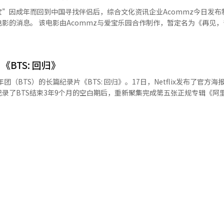
”因成年而回到中国寻找伴侣后，综合文化资讯企业Acommz今日发布
制作，暂定名为《再见，爷爷》，
“福宝”和饲养员相遇后，在饲养员的精心照料下茁壮成长，到最后离别
y）是指以纪录片结合动画片的形
通过增添想象力的动画技术最大限度地表现心理情感的类型。电影以对饲
片《BTS: 回归》
细腻情感。 Acommz相关人士表示，此前在粉丝之间引起
员，实际上就是电影拍摄组，目前拍摄已进入收尾阶段，计划为粉丝献上
少年团（BTS）的长篇纪录片《BTS: 回归》。17日，Netflix发布了官方海
的大熊猫和饲养员的精彩瞬间，预计在9至10月左右上映。 另外，在17日播出的
录了BTS结束3年9个月的空白期后，重新聚集完成第五张正规专辑《阿
Quiz on the Block）》中，爱宝乐园大熊猫饲养员宋永宽出演并提及上述
年出道以来成长为全球艺术家的历程，并聚焦成员们为准备下一阶段所经历的
来源 Acommz】
七位成员，重新审视团队意义并继续音乐创作的幕后故事也被收录。这部纪
的《BTS回归直播：阿里郎》的重要内容。制作团队阵容强大，由《流行音乐
执导，全球知名制作公司This Machine和HYBE共同参与制作，提升了影片
的地方”的信息，以及成员们亲自讲述的过去、现在和未来的真诚故事，
: 回归》将于27日下午4点通过Netflix全球同步发布。※ 本报道经人工智