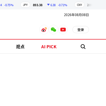
0.75%
893.38
6.38
-0.71%
209.17
1.79
JPY
CNY
2026年08月08日
登录
weibo
weixin
youtube
观点
AI PICK
搜
索