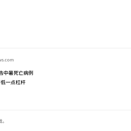
ws.com
告中暑死亡病例
要低一点杠杆
载。