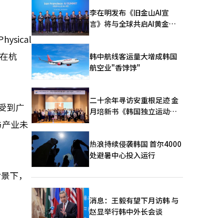
李在明发布《旧金山AI宣
言》将与全球共启AI黄金时
代
ical
后在杭
韩中航线客运量大增成韩国
航空业"香饽饽"
二十余年寻访安重根足迹 金
受到广
月培新书《韩国独立运动圣
地：向旅顺口追问历史》出
与产业未
版
热浪持续侵袭韩国 首尔4000
处避暑中心投入运行
背景下，
消息：王毅有望下月访韩 与
赵显举行韩中外长会谈