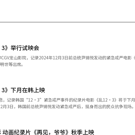
·3》举行试映会
李明世等出席。
·3》下月在韩上映
息，记录韩国“12·3”紧急戒严事件的纪录片电影《乱12·3》将于下月
室记录以及现场记者的采访素材制作而成。 《乱12·3》采用电影纪录片
乐为基础构建叙事。影片曾于去年12月启动10亿韩元（约合人民币460
.5万多人参与并达成目标。电影导演由曾执导《无处藏身》《刑事Dueli
影 动画纪录片《再见，爷爷》秋季上映
等影片的李明世担任。 纪录片《乱12·3》海报 【图片提供 NEW发行公司】