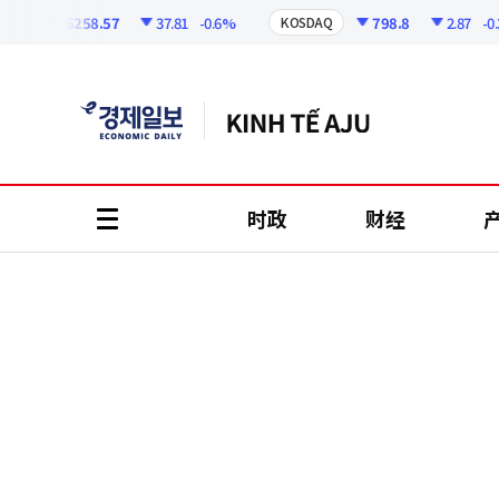
코
인
6258.57
37.81
-0.6%
798.8
2.87
-0.36%
KOSDAQ
정
보
时政
财经
all
menu