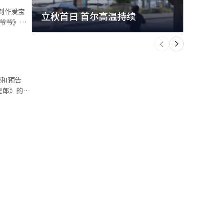
制作爱宝
立秋首日 首尔高温持续
极端
的过程，同
个
前
一
下
养员的深度
电视节目和
报和预告
里郎》的过
电影。 动
思考与成
录片是21
史上最伟大
的完成度。
激发了观众
能（AI）系