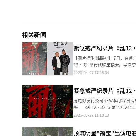
相关新闻
紧急戒严纪录片《乱12
【图片提供 韩联社】 7日，在首尔CGV龙山影院，记录2024年12月3日前总统尹锡悦发动的紧急戒严电影《乱
12·3》举行试映座谈会。导演
2026-04-07 17:45:34
紧急戒严纪录片《乱12
据电影发行公司NEW本月27日消
映。 《乱12·3》记录了2024年12月3日，韩国前总统尹锡悦发动紧急戒严后，挺身而出的民众抗争现场。影片基于
150余名市民提供的影像和照片、国会议员
2026-03-27 11:18:10
形式，未采用旁白和采访，仅以音
的众筹为后期制作筹备资金，共有1
顶流明星"福宝"出演电
《M》