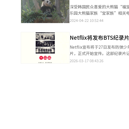
深受韩国民众喜爱的大熊猫“福宝
乐园大熊猫家族“宝家族”相关电影的消息。 该电影由Acommz与爱宝乐园合作
是一部动画纪录片，讲述大熊猫
2024-04-22 10:52:44
时还包括因福宝而找到幸福的人们的故事。 动画纪录片（Animated Documentar
式，超越实际事实记录的界限，
Netflix将发布BTS纪录
采访为基础，通过动画片再现饲养员的回忆场景和福宝的
热议的身穿饲养员服装的拍摄人
Netflix宣布将于27日发布防弹
优兔（YouTube）视频中尚未出现过
片，正式开始宣传。这部纪录片记
tvN脱口秀综艺《刘在街头（You 
程。影片回顾了BTS自2013
2026-03-17 08:43:26
画纪录片《再见，爷爷》剧照【图片
长。特别是在美国洛杉矶重聚的
日晚8点在Netflix独家直播
的夜晚》的导演Bao Nguyen
预告片中包含了“回到理所当然
的期待。BTS的回归纪录片《BTS
统翻译与编辑。