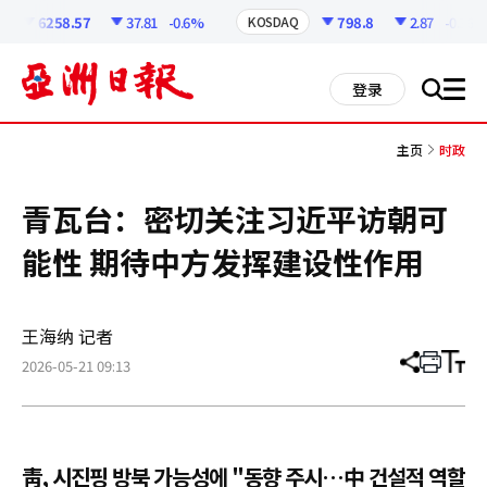
코
인
6258.57
37.81
-0.6%
798.8
2.87
-0.36%
KOSDAQ
정
보
all
登录
搜
men
索
主页
时政
青瓦台：密切关注习近平访朝可
能性 期待中方发挥建设性作用
王海纳 记者
2026-05-21 09:13
分
打
调
享
印
整
文
大
章
小
靑, 시진핑 방북 가능성에 "동향 주시…中 건설적 역할