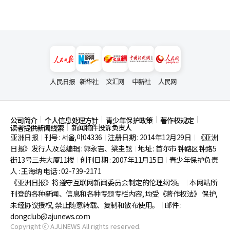
人民日报
新华社
文汇网
中新社
人民网
公司简介
个人信息处理方针
青少年保护政策
著作权规定
新闻稿件投诉负责人
读者提供新闻线索
亚洲日报
刊号 : 서울,아04336
注册日期 : 2014年12月29日
《亚洲
|
|
|
日报》发行人及总编辑 : 郭永吉、梁圭铉
地址 : 首尔市
钟路区钟路5
|
街13号三共大厦11楼
创刊日期 : 2007年11月15日
青少年保护负责
|
|
人 : 王海纳 电话 : 02-739-2171
《亚洲日报》将遵守互联网新闻委员会制定的伦理纲领。
本网站所
|
刊登的各种新闻、信息和各种专题专栏内容, 均受《著作权法》
保护,
未经协议授权, 禁止随意转载、复制和散布使用。
邮件 :
|
dongclub@ajunews.com
Copyright ⓒ AJUNEWS All rights reserved.