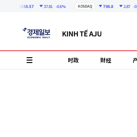
코
인
6258.57
37.81
-0.6%
798.8
2.87
-0.36
I
KOSDAQ
정
보
时政
财经
all
menu