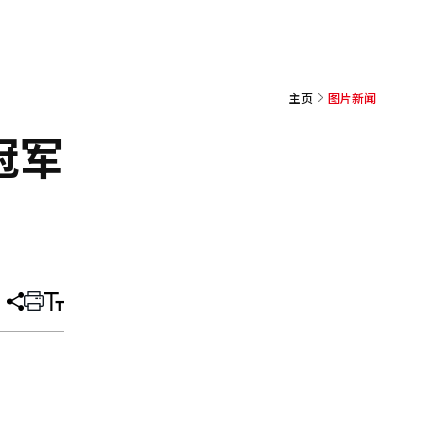
主页
图片新闻
冠军
分
打
调
享
印
整
文
大
章
小