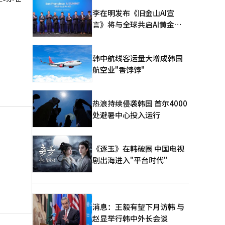
李在明发布《旧金山AI宣
言》将与全球共启AI黄金时
代
韩中航线客运量大增成韩国
航空业"香饽饽"
热浪持续侵袭韩国 首尔4000
处避暑中心投入运行
《逐玉》在韩破圈 中国电视
剧出海进入"平台时代"
消息：王毅有望下月访韩 与
赵显举行韩中外长会谈