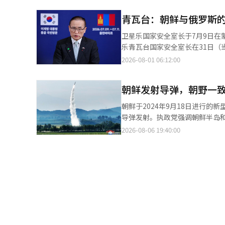
中，明确写有‘大韩民国’和‘朝鲜民
中将担任1军团长以来，在前方
世贤反问：“自1991年南北基
青瓦台：朝鲜与俄罗斯
（MDL）时，原本应进行的警告广播和警告射击也未能实施。 
现在为何不可以用语言称呼呢？” 首尔大学名誉教授白乐晴也提到，诺泰祐总统在任期间于联合国大会演讲中称
时，我军应依次进行警告广播和
卫星乐国家安全室长于7月9日在
鲜为“朝鲜民主主义人民共和国
野，也未进行荒地作业。这与军团长对朝鲜作战指令的放宽
乐青瓦台国家安全室长在31日
多南北协议中均使用了彼此的国号
道路 与此同时，最近确认朝鲜在
事”，并强调“违反联合国安全
2026-08-01 06:12:00
BBC根据最近获得的卫星照片报道，朝鲜
者见面时，针对朝鲜可能追加派
片显示，新道路延伸至军事分界线
兵，并可能动用朝鲜制造的导弹
震惊。 对此，我军也将朝鲜此次施工视为明显违反停战协议。联合参谋本部表示：“朝鲜正在进行扩建至军事分界线
朝鲜发射导弹，朝野一
性。卫星乐表示：“乌克兰的战
100米以内的道路施工，MDL地区的障碍
相关信息时，我们都会努力进一
朝鲜于2024年9月18日进行的新型短程弹道
要？”……‘防止政变’的军校
全理事会相关决议，任何国家都
导弹发射。执政党强调朝鲜半岛和
方案。 李在明总统在5日的国防部工作报告中提到陆海空军官学校合并讨论时表示：“到目前为止，韩国发生过几次
注乌克兰的整体情况，并采取必
首席发言人姜俊贤在当天的书面
2026-08-06 19:40:00
军事政变，都是发生在陆军内部。” 他接着说：“陆军士官学校出身的人做的事情，是否有人对此追究过
外，他还表示，政府正在考虑包
不稳定的时刻进行的此次挑衅只会加剧朝鲜半岛的紧张局势。
指出：“高层将领中陆军士官学校出身的人占据绝对比例。” 
尚未收到美国具体的军事资产派
鲜半岛和平与信任的恢复。”并表示：
生政变？谁能想象会有人再次发生政变呢？”并提
是进行了一些关于韩国可以做什
们将以彻底的防御态势，毫不动摇地
合并的必要性，是否出于对“政
而，卫星乐强调：“这不是政府
力量也对朝鲜的导弹挑衅进行了
楚。 然而，近期在网络上，关于陆军士官学校合并讨论与总统“军事政变都是发生在陆军”的发言，以及“未来是否
尔木兹海峡的自由通航对韩国的
朝鲜金正恩政权的鲁莽挑衅行为。” 崔发言人指出：“此次挑衅清楚地显示了朝鲜的军事威胁对朝鲜半岛
还有可能再次发生政变”的言论相联系的解读不断出现。 网友们表
的选择。”关于最近引发的无人
的严重程度。” 他还批评了政府的安保应对，称：“最令人担忧的是，在一触即发的安全危机中，李在明政权表现出
校吗？”、“安全问题似乎不如
通，韩国方面也对此计划有所了
迷茫和无力的态度。” 他补充道：“尽管朝鲜在6月进行战术弹道导弹和火箭炮射击，7月在新型驱逐舰上发射战略
涌现。 相对而言，也有部分人表示：“改善以陆军士官学校为中心的人事结构是必要的”，“将合并讨论与政变联系
解”，并认为“似乎没有特别的
巡航导弹，政府却以消极的态度应对，放任国民的不安。” 虽然
在一起的解读过于夸大。” 因此，军校合并讨论不仅涉及军人事改革，更扩展为对现政府安全观和军队运作方向的争
告到何种程度是合适的，如果韩