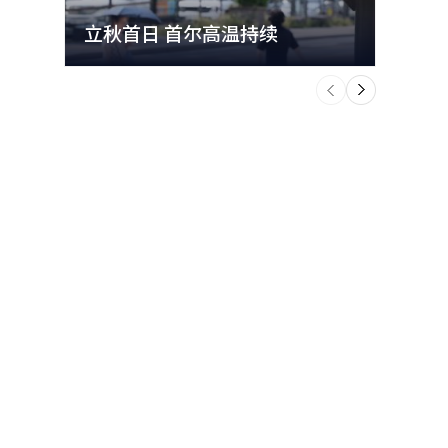
能（AI）
立秋首日 首尔高温持续
极端
或2年的课
个
前
一
下
时为什么会
又懂什