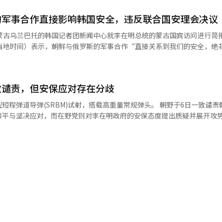
主主义人民共和国’，使用‘朝鲜’这一术语并非新鲜事。” 前统一部部长郑
警戒作战过程中下达了“禁止射击”的指示。此外，朝鲜军队接近军事分界
本协议书以来，使用两国官方国号的南北协议书已超过100份，既然文件中
的军事合作直接影响韩国安全，违反联合国安理会决议
对此，军方相关人士向SBS表示：“朝鲜军人接近MDL
呼朝
警告射击，但今年春季几次朝鲜军接近时并未实施。”他还指出：“为了
蒙古乌兰巴托的韩国记者团新闻中心就李在明总统的蒙古国宾访问进行简报
”，这是一种悠久的传统，并表示：“自联合国同时加入以来，历任总统
有关。” MDL前260米处侵入……朝鲜突击修建DMZ战术
（当地时间）表示，朝鲜与俄罗斯的军事合作“直接关系到我们的安全，绝
。”※ 本报道经人工智能（AI）系统翻译与编辑。
非军事区（DMZ）内部修建了一条通往军事分界线（MDL）方向的新战术
理事会决议的军事合作必须停止”。卫星乐在阿根廷布宜诺斯艾利斯的新
在开城附近的DMZ内部修建了通往MDL的新战术道路。 BBC公开的卫星照
兵的提问作出上述回应。乌克兰总统弗拉基米尔·泽连斯基最近声称朝鲜
，特别是部分路段距离MDL约260米，距离京畿坡州市文山镇仅约13.5
进行攻击。乌克兰方面也提出了朝鲜与俄罗斯之间可能进行无人机生产合
致谴责，但安保应对存在分歧
斗情况以及俄罗斯与朝鲜之间的军事合作是我们的主要关注事项”，并指
物设置和道路施工明显违反停战协议。” “安全问题不如自身安危重
步掌握或验证”。他特别批评俄罗斯称：“朝鲜与俄罗斯的军事合作违反
导弹(SRBM)试射，搭载高重量常规弹头。 朝野于6日一致谴责朝鲜的弹道
合并争议 然而，在朝鲜军事活动持续的情况下，政府正在考虑合并陆海空
应遵守安理会决议，负责任的常任理事国更应如此。”卫星乐表示：“我
平与坚决应对，而在野党则对李在明政府的安保态度提出质疑并展开攻势。 民
要的应对措施，努力使局势不恶化，尽量减少或消除朝鲜与俄罗斯的军事
简报中表示：“无论什么理由，武力挑衅都无法被正当化。”并指出：“
责任？”并
括利用军舰或军事资产支持霍尔木兹海峡的自由通航在内的多种选择。不
” 姜发言人强调：“朝鲜应立即停止武力展示，参与朝
同时，他提到：“（军人们）未来是否还有可能再次发
遣请求，政府的支持方式也尚未确定。卫星乐指出：“美国方面并没有具
“李在明政府和民主党将对朝鲜的任何挑衅做出坚决回应。” 他还表示：“我
及了去年的紧急戒严事件。 不过，李在明总统提到陆海空军官学校
么的初步协商”，并表示“政府也在响应协商，同时内部正在审查多种可
保护国民的生命和安全，并竭尽全力维护朝鲜半岛的和平与稳定。” 在野党国民
变可能性的担忧”，或是为了“改善以陆军士官学校为中心的人事结构”
单独能决定的事情，仍需根据相关法律程序与国会和舆论达成共识。”他
强烈批评。首席发言人崔宝允在评论中指出：“强烈谴责威胁韩国安全和
经济安全具有重要利益，政府认为应积极参与并贡献于相关过程，因此正
及地区和平
示：“最终是因为担心自己而想要取消陆军士官学
机等美军无人机运用计划的报告与沟通争议，卫星乐表示韩美之间已进行
担心政变更重要”、“朝鲜在修建战术道路，而我们却只考虑合并军校”
解。卫星乐表示：“据我们掌握，韩美之间确实有沟通，且我们也对此计
问题，不认为这是韩美沟通或军队纪律的问题。”他接着表示：“我们也
朝野在谴责朝鲜挑衅上达成一致，但围绕未来对朝政
美双方都了解计划，那么在协作和配合上应该没有问题，但军内部的报告