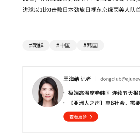
进球以1比0击败日本劲旅日视东京绿茵美人队首
#朝鲜
#中国
#韩国
王海纳
记者
dongclub@ajune
极端高温席卷韩国 连续五天报
【亚洲人之声】高β社会，需
查看更多