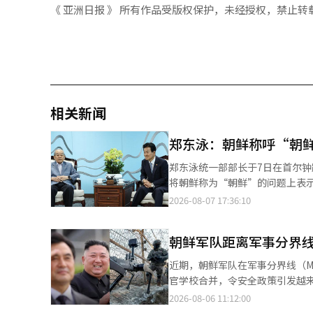
《 亚洲日报 》 所有作品受版权保护，未经授权，禁止转
相关新闻
郑东泳：朝鲜称呼“朝
郑东泳统一部部长于7日在首尔钟路区政府
将朝鲜称为“朝鲜”的问题上表示：“这不是
举行的和平统一顾问会议元老茶
2026-08-07 17:36:10
再推进的说法，导致媒体报道似乎统一部的方针已定
我已说明统一部并非主导此事，需先进行公论化，
朝鲜军队距离军事分界线
国记者协会、全国媒体工会、韩
望这不会被当作‘政治争斗’的工具。” 当天的茶谈会还邀请了和平统一顾问会议委员，包括
近期，朝鲜军队在军事分界线（M
晴、前统一部长李在贞、前统一
官学校合并，令安全政策引发越来越多的担忧。 尤其是，朝鲜在军事分界线附近
范世雄及安重根医生纪念事业会理事长等。 与会的元老们表示，过去30多年间，南北
和警告射击，内部证据显示这一情况引发了争议。 “未进行警告射击”……
2026-08-06 11:12:00
件超过100份，称呼“朝鲜”并非新事物。 前统一部长兼国家情报院长林东源指出：“在20
最近，SBS独家报道，1军团的对朝鲜应对指令已部分放宽。 报