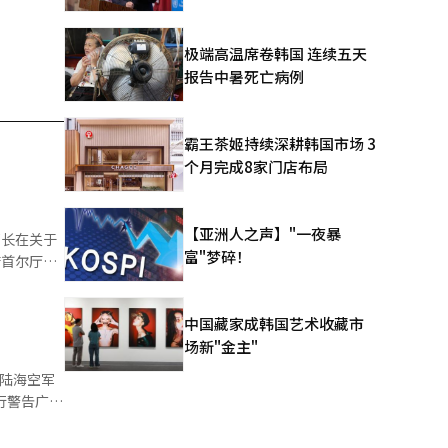
极端高温席卷韩国 连续五天
报告中暑死亡病例
霸王茶姬持续深耕韩国市场 3
个月完成8家门店布局
【亚洲人之声】"一夜暴
富"梦碎！
公论化后
中国藏家成韩国艺术收藏市
场新"金主"
内容，希
论陆海空军
世贤、神父