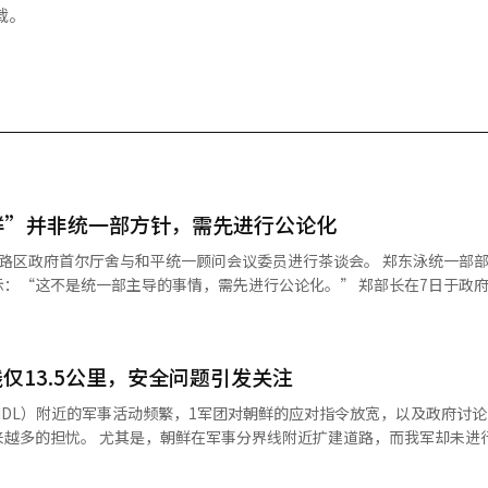
载。
鲜”并非统一部方针，需先进行公论化
首尔厅舍与和平统一顾问会议委员进行茶谈会。 郑东泳统一部部长在关于
统一部主导的事情，需先进行公论化。” 郑部长在7日于政府首尔厅舍
谈会的发言中指出：“在5日的工作报告中，由于时间紧迫，未提及需经过
，希望能够澄清。” 他强调：“在4日的工作报告事前简报中，
待国民舆论成熟后再进行。” 郑部长还提到：“早在1995年，韩
仅13.5公里，安全问题引发关注
国PD联合会三大媒体组织发布的报道准则第一条就包含了呼唤对方国号的
首尔大学名誉教授白乐
DL）附近的军事活动频繁，1军团对朝鲜的应对指令放宽，以及政府讨
部长兼国家情报院长林东源、国立韩国文学馆馆长林汉英、前统一部长郑
扩建道路，而我军却未进行警告广播
协议中使用南北官方国号的文
1军团‘对朝鲜应对指令放宽’引发争议
00年6·15南北共同宣言
道称，自去年11月学军（ROTC）33期出身的韩基成