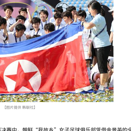
【图片提供 韩联社】
赛决赛中，朝鲜“我故乡”女子足球俱乐部凭借金景英的