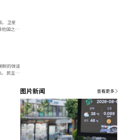
线
已经写明，
确保前方视
。 卫星
的文件及众
非他国之
道路。
闻中心与记
可能追加派
公里，令人
作的可能
出“每当有
了联合国安
军官学校的
们将密切关
主党
合作。”此
在国际局势
过，他强调
图片新闻
体要求，而
查看更多
能性”。然
，尚不清
指出：“霍
国民生命的
在审查可能
了事先沟
等意见纷纷
划有所了
需要考虑报
过程还需进