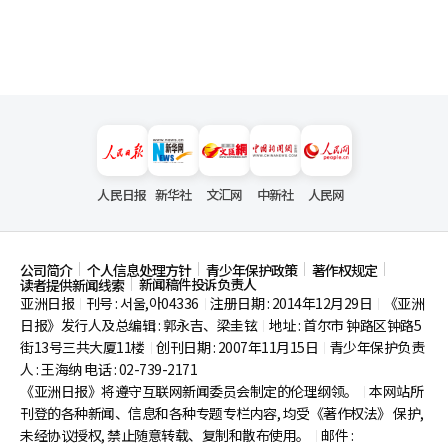
人民日报
新华社
文汇网
中新社
人民网
公司简介
个人信息处理方针
青少年保护政策
著作权规定
新闻稿件投诉负责人
读者提供新闻线索
亚洲日报
刊号 : 서울,아04336
注册日期 : 2014年12月29日
《亚洲
|
|
|
日报》发行人及总编辑 : 郭永吉、梁圭铉
地址 : 首尔市
钟路区钟路5
|
街13号三共大厦11楼
创刊日期 : 2007年11月15日
青少年保护负责
|
|
人 : 王海纳 电话 : 02-739-2171
《亚洲日报》将遵守互联网新闻委员会制定的伦理纲领。
本网站所
|
刊登的各种新闻、信息和各种专题专栏内容, 均受《著作权法》
保护,
未经协议授权, 禁止随意转载、复制和散布使用。
邮件 :
|