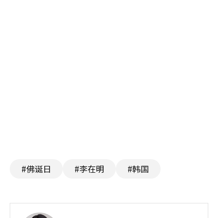
#佛诞日
#李在明
#韩国