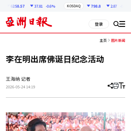
코
인
6258.57
37.81
-0.6%
798.8
2.87
-0.36%
KOSDAQ
정
보
all
登录
搜
men
索
主页
图片新闻
李在明出席佛诞日纪念活动
王海纳 记者
2026-05-24 14:19
分
打
调
享
印
整
文
大
章
小