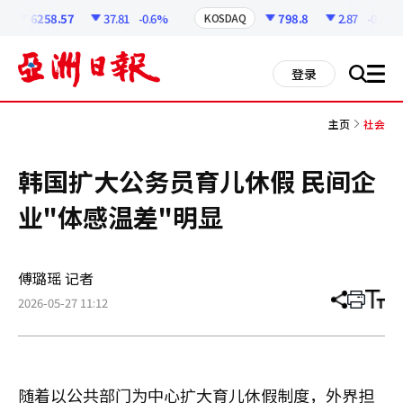
코
인
6258.57
37.81
-0.6%
798.8
2.87
-0.36%
KOSDAQ
정
보
all
登录
搜
men
索
主页
社会
韩国扩大公务员育儿休假 民间企
业"体感温差"明显
傅璐瑶 记者
2026-05-27 11:12
分
打
调
享
印
整
文
大
章
小
随着以公共部门为中心扩大育儿休假制度，外界担