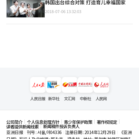
韩国出台综合对策 打造育儿幸福国家
2018-07-06 13:32:03
人民日报
新华社
文汇网
中新社
人民网
公司简介
个人信息处理方针
青少年保护政策
著作权规定
新闻稿件投诉负责人
读者提供新闻线索
亚洲日报
刊号 : 서울,아04336
注册日期 : 2014年12月29日
《亚洲
|
|
|
日报》发行人及总编辑 : 郭永吉、梁圭铉
地址 : 首尔市
钟路区钟路5
|