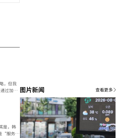
略，但我
图片新闻
查看更多
大的损失，
正式开展营
息收益
其是，韩
产将会稳