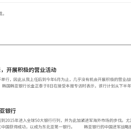
载。
素，开展积极的营业活动
不单行，因此从我上任后到今年6月为止，几乎没有机会开展积极的营业战
加强
争论。之后又因 KIKO(kick-in kick-out)外汇期权而遭到了相当
不利因素使我行全体员工陷入了困扰。如今，情况已基本得到解决，到了
韩亚银行
利息收益率(NIM)等改善收益结构。我行计划将从下半年起逐月提高净利
2015年进入全球50大银行行列，并为此加紧进军海外市场的步伐。尤
以成为东北亚第一银行。 韩亚银行的中国进军战略是“服务差
、向“传贳”（参考结尾词汇解释）课税等，多种政策能发挥协调作用，房地