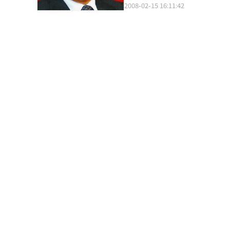
异化”。大部分的韩国银行将香
2008-02-15 16:11:42
定下来。 至于政府所推出的低碳素绿色发展，他表示：我行在设计绿色产品，如，筹集环保捐款的储蓄和信用卡，支
省。2003年，作为韩国银行首
持绿色产业企业的贷款等。同时，开展多种绿
证。2007年12月韩亚银行(中国
间的并购论，他首先表示出较为
国银行首次收购中国当地银行-青
的并购，这也许为时过早，但我认为为抓住可能
学、吉林大学三方联合推进培养
薪水提出批评、业绩下跌等重重困难而饱
与中国的银行建立了深厚的友谊关系。 韩亚银行之所以如此注重东北三省，就是因为该银行看
险，有时无法避免客户表示不满
潜力。由辽宁省、吉林省及黑龙江省
能够恢复客户对我们的信任。我们要有自信心。 ▲ 传贳是韩国固有的住房租赁制
中国政府打算将经济发展重点从
计算，一次缴纳全部房费，房东把
具有吸引力。许多韩国企业已经打入
李在镐 编译 姜素影
(中国)有限责任公司注册资本金为
内已开办的上海与沈阳分行在内
韩亚银行北京总行针对新富阶层集中
务。 2002年以来，中国实现年平均10%的高速发展，高收入阶层剧增。存款率也每年以17%速度增加，韩亚银
行认为中国私人银行业务市场潜力巨大。 韩亚银行还将在中国的成功当做“跳板”，在20
中国 、越南、印尼及印度的海外网
语录〉 2006年韩亚金融集团在中国吉林大学开班的“中国韩亚金融培训班”为韩中两国的金融合作做出了贡
献。 该培训班的开办，将促进中国 金融市场的完全开放，培养金融专家，并提升相对落后的东北三省经济力
量。 与韩国高丽大学、中国吉林大学联合举办的中国韩亚金融培训班，每年7月20日开学，进行为期20天的课
程。 培训科目主要有金融理论、金融营销及金融专讲。主要招生对象为东北三省的金融家、企业家、经济部门官
员及研究生等。东北三省的许多大学都开设
经济规模仅为中国经济总量的10%