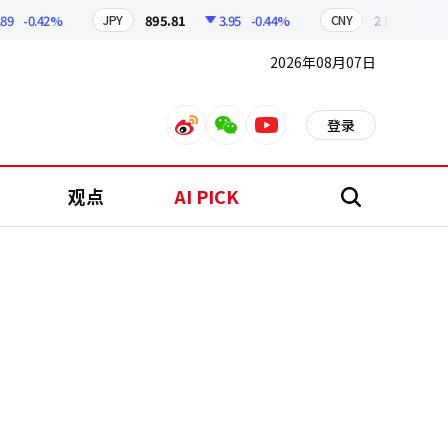
-0.42%
895.81
3.95
-0.44%
210.35
0.61
JPY
CNY
2026年08月07日
登录
weibo
weixin
youtube
观点
AI PICK
搜
索