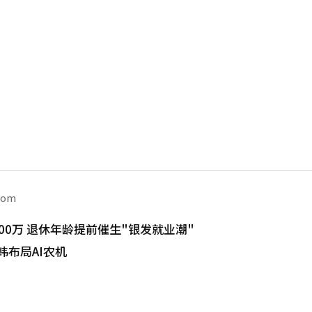
com
00万 退休年龄提前催生"银发就业潮"
韩布局AI农机