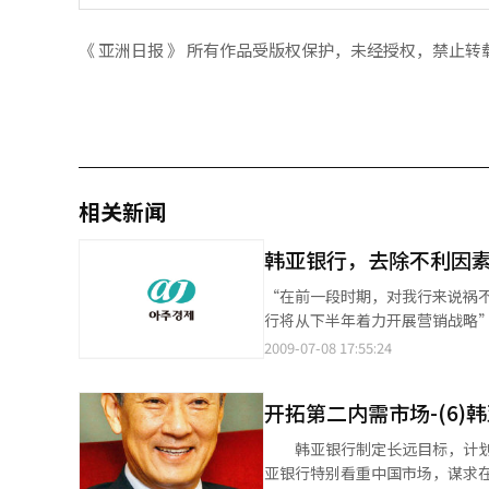
《 亚洲日报 》 所有作品受版权保护，未经授权，禁止转
相关新闻
韩亚银行，去除不利因
“在前一段时期，对我行来说祸
行将从下半年着力开展营销战略” 韩国韩亚银行长金正泰于8日在接受本报专访时表示，该行计划从下半年通过
营销能力而改善收益结构。 金行长表示：我就任后不久就发生了有关税款的争议，即就以前韩亚银行和首尔银行合并
2009-07-08 17:55:24
过程中产生的税款问题，与国税厅进行了
进而流动性恶化等，接连不断的
开拓第二内需市场-(6)
业活动的时候了。 他还强调：加强营业活动并不意味着我行只求外形扩张，我行营业活动的重点在于风险管理。为
此，重新配置投资组合，以提高净
韩亚银行制定长远目标，计划到
率。 有关最近政府为稳定房地产市场而推出的住宅抵押贷款限制政策，他表示：政府的该政策合乎时宜的好方案，
亚银行特别看重中国市场，谋求在中国获得成功，
如果贷款价值比率(LTV)下调