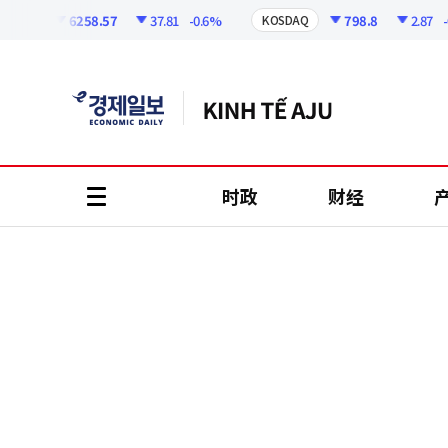
코
인
6258.57
37.81
-0.6%
798.8
2.87
-0.3
PI
KOSDAQ
정
보
时政
财经
all
menu