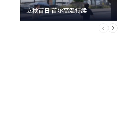
略东北三
金融许可
立秋首日 首尔高温持续
极端
讨银行之间
个
韩国高丽大
前
一
来韩国，
下
的资金，将
条件也十分
记者
。包括中国
下属公司。
级经理服
EO