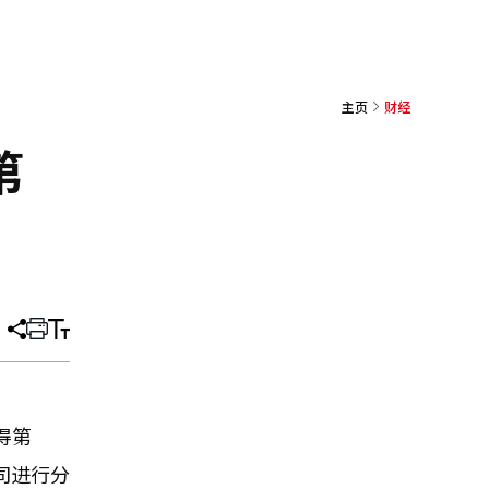
主页
财经
第
分
打
调
享
印
整
文
大
章
小
得第
司进行分