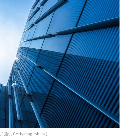
提供 Gettyimagesbank】