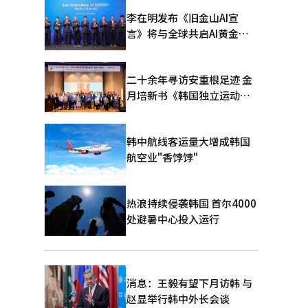
李在明发布《旧金山AI宣
言》将与全球共启AI黄金时
代
二十余年寻访安重根足迹 金
月培新书《韩国独立运动圣
地：向旅顺口追问历史》出
版
韩中航线客运量大增成韩国
航空业"香饽饽"
热浪持续侵袭韩国 首尔4000
处避暑中心投入运行
消息：王毅有望下月访韩 与
赵显举行韩中外长会谈