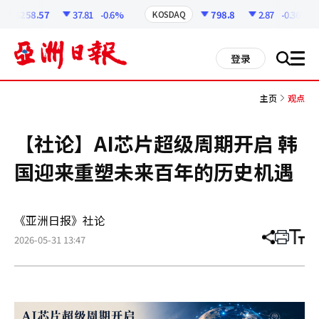
코
인
6258.57
37.81
-0.6%
798.8
2.87
-0.36%
KOSDAQ
정
보
all
登录
搜
men
索
主页
观点
【社论】AI芯片超级周期开启 韩
国迎来重塑未来百年的历史机遇
《亚洲日报》社论
2026-05-31 13:47
分
打
调
享
印
整
文
大
章
小