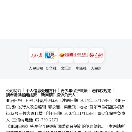
人民日报
新华社
文汇网
中新社
人民网
公司简介
个人信息处理方针
青少年保护政策
著作权规定
新闻稿件投诉负责人
读者提供新闻线索
亚洲日报
刊号 : 서울,아04336
注册日期 : 2014年12月29日
《亚洲
|
|
|
日报》发行人及总编辑 : 郭永吉、梁圭铉
地址 : 首尔市
钟路区钟路5
|
街13号三共大厦11楼
创刊日期 : 2007年11月15日
青少年保护负责
|
|
人 : 王海纳 电话 : 02-739-2171
《亚洲日报》将遵守互联网新闻委员会制定的伦理纲领。
本网站所
|