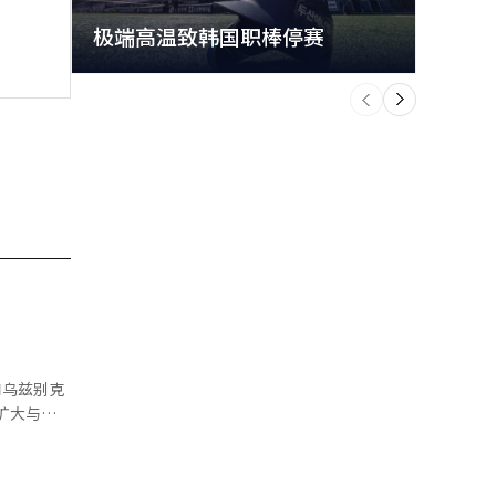
极端高温致韩国职棒停赛
首尔
个
前
一
下
扩大与消
蹈挑战
erasys
。爱敬产业