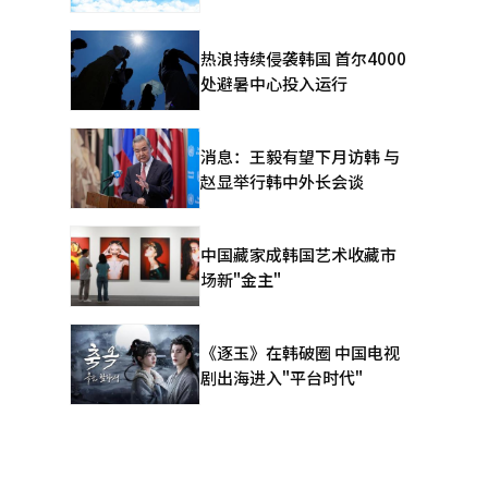
热浪持续侵袭韩国 首尔4000
处避暑中心投入运行
消息：王毅有望下月访韩 与
赵显举行韩中外长会谈
中国藏家成韩国艺术收藏市
场新"金主"
《逐玉》在韩破圈 中国电视
剧出海进入"平台时代"