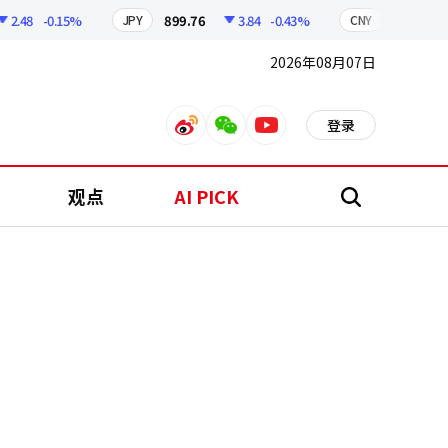
.48
-0.15%
899.76
3.84
-0.43%
210.96
JPY
CNY
2026年08月07日
登录
weibo
weixin
youtube
观点
AI PICK
搜
索