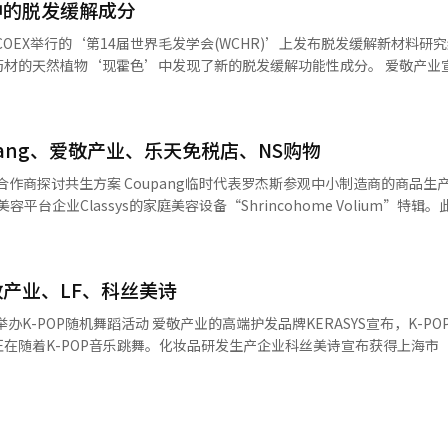
中的脱发缓解成分
roactive Man 2合1洗发水和Kerasys经典香水系列等产品，扩大了产
IS）地区持续增长。自2020年至2025年，年均销售增长率达到18.4%。截
OEX举行的‘第14届世界毛发学会(WCHR)’上发布脱发缓解新材料研究结
%。 爱敬产业日常护理事业部常务安定泰表示：“我们将通过多样的文化
然植物‘现霍色’中发现了新的脱发缓解功能性成分。 爱敬产业宣布，将在
，并持续增强Kerasys的竞争力。” 此外，爱敬产业于16日完成了对子
14届世界毛发学会(WCHR)’上发布脱发缓解新材料的研究结果。 爱敬产业将以
妆品品牌的竞争力并扩大全球业务。※ 本报道经人工智能（AI）系统翻译与
马丁(L-THP)’的脱发缓解功效研究结果。 现霍色自古以来就被用作具
-THP被认为是介导这一功效的关键成分，但以往对其对毛囊的影响几乎
ang、爱敬产业、乐天免税店、NS购物
增殖，并诱
显示出促进毛发生长和抑制毛囊退化
清合作商探讨共生方案 Coupang临时代表罗杰斯参观中小制造商的商品生
不仅停留在研究阶段，还在迅速推进商业化进程。
平台企业Classys的家庭美容设备“Shrincohome Volium”特辑
国际化妆品原料目录(ICID)的登记，并在最近的人体应用试验中确认了其
部售罄后，追加库存重新安排的。Shrincohome Volium结合了基于
D）和电肌肉刺激（EMS）功能。公司解释说，该产品采用三重射频结构，
性管理和局部下垂护理。广域管理模式适用于面部整体弹性护理，如双颊
‘皮肤化’趋势正在扩散，对高效成分的关注也在上升，因此，爱敬产业
产业、LF、科丝美诗
鼻唇沟等细部护理。节目中将展示包括设备本体、专用袋、凝胶霜、提升带
or Intelligence的预测，全球护发
间购买并在规定时间内撰写产品评价的顾客，将获赠“胶原蛋白射击体积重
举办K-POP随机舞蹈活动 爱敬产业的高端护发品牌KERASYS宣布，K-P
085亿美元。 爱敬产业化妆品研究所的研究负责人林承恩表
“希望更多消费者关注此次特辑节目，我们准备了多种优惠。”※ 本报道
在随着K-POP音乐跳舞。化妆品研发生产企业科丝美诗宣布获得上海市
衍生成分L-THP的脱发缓解潜力，这是一个重要的成果。我们将通过差
近日正式获得该认证，旨在吸引全球企业投资并改善商业环境。 通过此次
研究和功能性护发技术开发，增强全球市场的竞争力。” ※ 本报道经人工智能（AI）系统翻译与编辑。
部，负责决策、资金管理和供应链合作。 认证带来了财政支持、简化通关
是出入境签证优待和上海户籍注册优惠，有望增强人才竞争力。 科丝美诗
研发和生产竞争力，加快全球市场拓展。※ 本报道经人工智能（AI）系