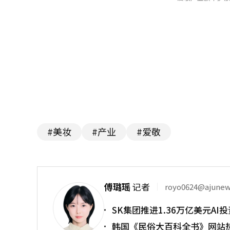
#美妆
#产业
#爱敬
傅璐瑶
记者
royo0624@ajune
SK集团推进1.36万亿美元A
韩国《民俗大百科全书》网站热