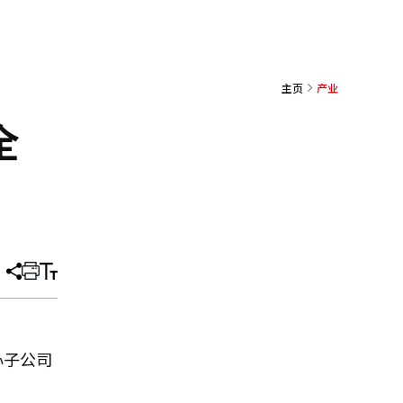
主页
产业
全
分
打
调
享
印
整
文
大
章
小
心子公司