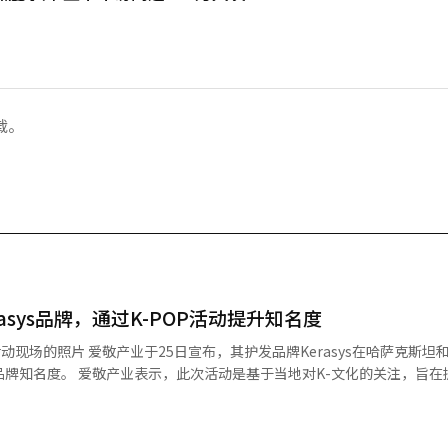
载。
asys品牌，通过K-POP活动提升知名度
牌Kerasys在哈萨克斯坦和乌兹别克
升品牌知名度。 爱敬产业表示，此次活动是基于当地对K-文化的关注，旨在
3日在乌兹别克斯坦塔什干的魔法城市独立主办了“Kerasys K-POP随机舞
景，采用自由舞蹈的比赛形式，吸引了约1000名观众到场。 在哈萨克斯坦，K
日在阿拉木图的“K-POP明星哈萨克斯坦”活动，吸引了约7000名观众