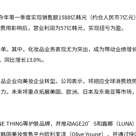
年第一季度实现销售额1588亿韩元（约合人民币7亿元
次性费用影响后，营业利润为57亿韩元，实现扭亏为盈。
绩单。其中，化妆品业务表现尤为突出，成为带动业绩增
同比增长13.0%。
用品企业向美妆企业转型。公司表示，将顺应全球消费趋
争力。未来将重点拓展美国、欧洲、日本及东南亚等市场
E THING等护肤品牌，并推动AGE20’S和露娜（LUN
美妆零售平台欧利芙洋（Olive Young），并通过快