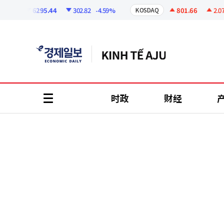
코
인
6295.44
302.82
-4.59%
801.66
2.07
+
PI
KOSDAQ
정
보
时政
财经
all
menu