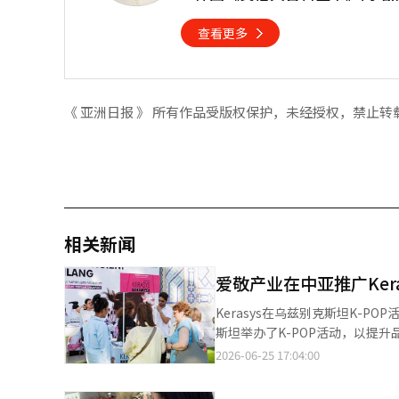
查看更多
《 亚洲日报 》 所有作品受版权保护，未经授权，禁止转
相关新闻
爱敬产业在中亚推广Ker
Kerasys在乌兹别克斯坦K-POP活动现场的照片 爱敬产业于25日宣布，其护发品
斯坦举办了K-POP活动，以提
费者的接触。Kerasys于6月1
2026-06-25 17:04:00
赛”。该活动以K-POP音乐为背
作为主要赞助商参与了6月6日至7