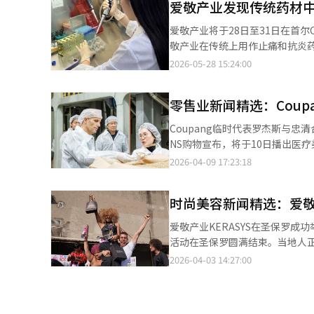
爱敬产业发现传统药材
在这两场活动中提供了Kerasys P
Kerasys在独立国家联合体（C
爱敬产业将于28日至31日在首尔C
累计销售额较去年同期增长了37
敬产业在传统上用作止痛和抗炎药材的天
动，进一步扩大与全球消费者的接触
28日至31日于首尔COEX举行的‘第
2026-05-28 15:24:00
Thing的吸收合并，以加强化
海报的形式公开现霍色衍生成分‘L-四氢帕尔
有显著止痛和抗炎效果的中药。L
零售业新闻精选：Coup
爱敬产业对此未知领域进行了关注。 研究结果表明，L-THP能够促进人源性毛乳头细胞和外毛根鞘细胞的
导毛发生长因子VSCN、ALP、VEGF的表达。 特别是在人体毛囊实验中，L-THP
Coupang临时代表罗杰斯与忠
的效果，证明了其作为新型脱发缓解功能性成分的潜力。 爱敬产业
NS购物宣布，将于10日播出医疗美容
已完成L-THP相关专利的申请和
在上月29日的节目中，准备的库存全
2026-04-09 17:23:18
缓解的优异功效。 目前，爱敬产业正以‘四氢帕尔马丁’的成分名称，准备向食品药品安全处申请功能性原料的许
（RF）能量的发光二极管（LE
可。 爱敬产业计划基于经过验证的功效和差异化的材料竞争力，加快对国内外高端护发市场的攻势。 最近，全球护
不同深度的皮肤层，兼顾深度弹
发市场上，像皮肤一样管理头皮的
时尚美容新闻精选：爱敬
部集中模式则适合眉间、眼角、
THP应用于洗发水和护发素等多种高端护发系列中。 根据全球市场调研机构Mord
（10片）在内的产品。节目期
爱敬产业KERASYS在圣保罗成功
市场规模将从2025年的780亿美元增长到2031年的1
霜”。NS购物相关负责人表示：
活动在圣保罗圆满结束。当地人正
示：“此次研究科学地证明了天然
能（AI）系统翻译与编辑。
地区总部”认证。 科丝美诗中国
2026-04-03 14:27:00
丝美诗中国被正式认可为战略总
资金运用便利等多项优惠。 特别
认证提高在中国的运营效率，增强