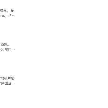
品体验机会。
至今年5月，
果。 爱
营销活
公司One
编辑。
没有研究。
产设施。
。此次节目是
对脱发症状
射频
能量传递至
和额头，局
计划将L-
肽2盒
启凝胶
OP随机舞蹈
经人工智
“跨国企业
异化的材料
认证，科
程序和外汇
计划借此
统翻译与编