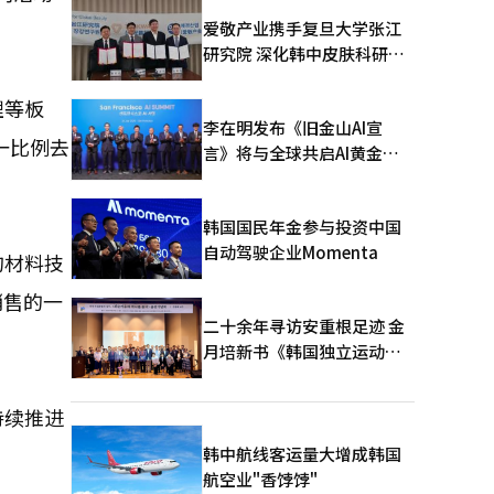
爱敬产业携手复旦大学张江
研究院 深化韩中皮肤科研合
作
理等板
李在明发布《旧金山AI宣
一比例去
言》将与全球共启AI黄金时
代
韩国国民年金参与投资中国
自动驾驶企业Momenta
的材料技
销售的一
二十余年寻访安重根足迹 金
月培新书《韩国独立运动圣
地：向旅顺口追问历史》出
版
持续推进
韩中航线客运量大增成韩国
航空业"香饽饽"