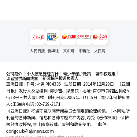
人民日报
新华社
文汇网
中新社
人民网
公司简介
个人信息处理方针
青少年保护政策
著作权规定
新闻稿件投诉负责人
读者提供新闻线索
亚洲日报
刊号 : 서울,아04336
注册日期 : 2014年12月29日
《亚洲
|
|
|
日报》发行人及总编辑 : 郭永吉、梁圭铉
地址 : 首尔市
钟路区钟路5
|
街13号三共大厦11楼
创刊日期 : 2007年11月15日
青少年保护负责
|
|
人 : 王海纳 电话 : 02-739-2171
《亚洲日报》将遵守互联网新闻委员会制定的伦理纲领。
本网站所
|
刊登的各种新闻、信息和各种专题专栏内容, 均受《著作权法》
保护,
未经协议授权, 禁止随意转载、复制和散布使用。
邮件 :
|
dongclub@ajunews.com
Copyright ⓒ AJUNEWS All rights reserved.