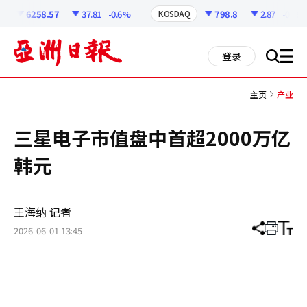
코
인
6258.57
37.81
-0.6%
798.8
2.87
-0.36%
KOSDAQ
정
보
all
登录
搜
men
索
主页
产业
三星电子市值盘中首超2000万亿
韩元
王海纳 记者
2026-06-01 13:45
分
打
调
享
印
整
文
大
章
小