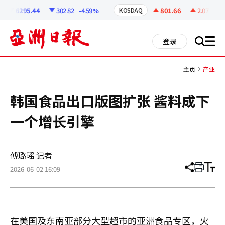
코
인
6295.44
302.82
-4.59%
801.66
2.07
+0.2
KOSDAQ
정
보
all
登录
搜
men
索
主页
产业
韩国食品出口版图扩张 酱料成下
一个增长引擎
傅璐瑶 记者
2026-06-02 16:09
分
打
调
享
印
整
文
大
章
小
在美国及东南亚部分大型超市的亚洲食品专区，火