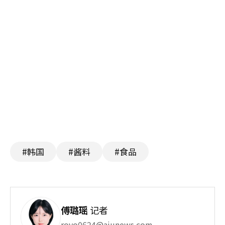
#韩国
#酱料
#食品
傅璐瑶
记者
royo0624@ajunews.com