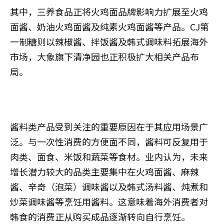
其中，三养食品正将火鸡面品牌影响力扩展至火鸡
面酱、奶油火鸡面酱及纯素火鸡面酱等产品。CJ第
一制糖则以辣椒酱、拌饭酱及韩式调味料拓展海外
市场，大象旗下清净园也正积极扩大相关产品布
局。
酱料类产品受到关注的重要原因在于其应用场景广
泛。与一次性消费的方便面不同，酱料可反复用于
肉类、面食、米饭和蔬菜等食材。业内认为，未来
增长潜力较大的品类主要集中在火鸡面酱、麻辣
酱、辛奇（泡菜）调味酱以及韩式汤料酱、炖煮和
炒菜调味酱等烹饪用酱料。这意味着海外消费者对
韩食的消费正从购买成品逐渐转向自行烹饪。