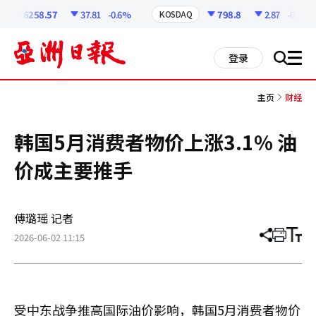
코
인
6258.57
37.81
-0.6%
798.8
2.87
-0.36%
KOSDAQ
정
보
all
登录
搜
men
索
主页
财经
韩国5月消费者物价上涨3.1% 油
价成主要推手
傅璐瑶 记者
2026-06-02 11:15
分
打
调
享
印
整
文
大
章
小
受中东战争推高国际油价影响，韩国5月消费者物价