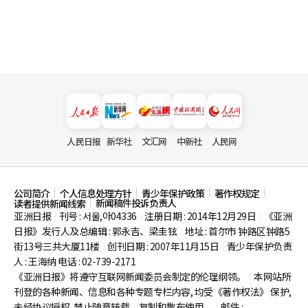
人民日报
新华社
文汇网
中新社
人民网
公司简介
个人信息处理方针
青少年保护政策
著作权规定
新闻稿件投诉负责人
读者提供新闻线索
亚洲日报
刊号 : 서울,아04336
注册日期 : 2014年12月29日
《亚洲
|
|
|
日报》发行人及总编辑 : 郭永吉、梁圭铉
地址 : 首尔市
钟路区钟路5
|
街13号三共大厦11楼
创刊日期 : 2007年11月15日
青少年保护负责
|
|
人 : 王海纳 电话 : 02-739-2171
《亚洲日报》将遵守互联网新闻委员会制定的伦理纲领。
本网站所
|
刊登的各种新闻、信息和各种专题专栏内容, 均受《著作权法》
保护,
未经协议授权, 禁止随意转载、复制和散布使用。
邮件 :
|