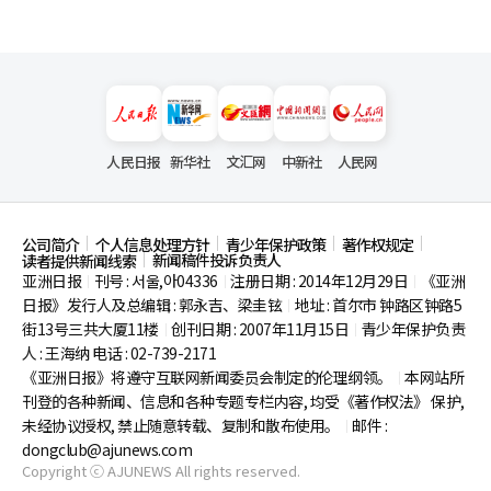
人民日报
新华社
文汇网
中新社
人民网
公司简介
个人信息处理方针
青少年保护政策
著作权规定
新闻稿件投诉负责人
读者提供新闻线索
亚洲日报
刊号 : 서울,아04336
注册日期 : 2014年12月29日
《亚洲
|
|
|
日报》发行人及总编辑 : 郭永吉、梁圭铉
地址 : 首尔市
钟路区钟路5
|
街13号三共大厦11楼
创刊日期 : 2007年11月15日
青少年保护负责
|
|
人 : 王海纳 电话 : 02-739-2171
《亚洲日报》将遵守互联网新闻委员会制定的伦理纲领。
本网站所
|
刊登的各种新闻、信息和各种专题专栏内容, 均受《著作权法》
保护,
未经协议授权, 禁止随意转载、复制和散布使用。
邮件 :
|
dongclub@ajunews.com
Copyright ⓒ AJUNEWS All rights reserved.