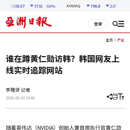
코
인
6258.57
37.81
-0.6%
798.8
2.87
-0.36%
KOSDAQ
정
보
all
登录
搜
men
索
主页
产业
谁在蹲黄仁勋访韩？韩国网友上
线实时追踪网站
李雅贤 记者
2026-06-02 14:42
分
打
调
享
印
整
文
大
章
小
随着英伟达（NVIDIA）创始人兼首席执行官黄仁勋