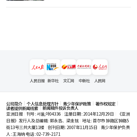
人民日报
新华社
文汇网
中新社
人民网
公司简介
个人信息处理方针
青少年保护政策
著作权规定
新闻稿件投诉负责人
读者提供新闻线索
亚洲日报
刊号 : 서울,아04336
注册日期 : 2014年12月29日
《亚洲
|
|
|
日报》发行人及总编辑 : 郭永吉、梁圭铉
地址 : 首尔市
钟路区钟路5
|
街13号三共大厦11楼
创刊日期 : 2007年11月15日
青少年保护负责
|
|
人 : 王海纳 电话 : 02-739-2171