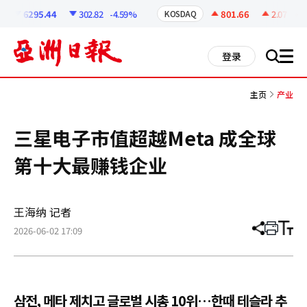
코
인
6295.44
302.82
-4.59%
801.66
2.07
+0.2
KOSDAQ
정
보
all
登录
搜
men
索
主页
产业
三星电子市值超越Meta 成全球
第十大最赚钱企业
王海纳 记者
2026-06-02 17:09
分
打
调
享
印
整
文
大
章
小
삼전, 메타 제치고 글로벌 시총 10위…한때 테슬라 추