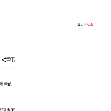
主页
社会
分
打
调
享
印
整
文
大
章
小
票后的
区汉南洞