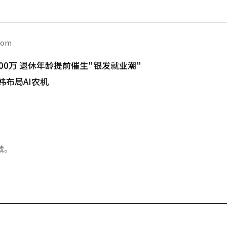
com
00万 退休年龄提前催生"银发就业潮"
韩布局AI农机
载。