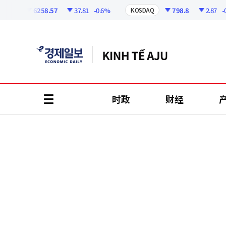
코
인
6258.57
37.81
-0.6%
798.8
2.87
-0.3
I
KOSDAQ
정
보
时政
财经
all
menu