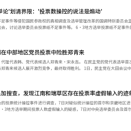
举论'划清界限：'投票数操控的说法是煽动'
不足事件等侵犯国民参政权的真相调查及选举管理改革的国调特别委员会
会投票纸不足事件等。 6·3地方选举投票纸不足事件的国调特
输入问题与投票数操控联系起来的说法划清界限。 尹议员在7日国会举行
制度改革的大学生建议'座谈会上表示：“将投票率虚假输入称为投票数操
锡在中部地区党员投票中险胜郑青来
强调：“不应扩大和再生产舞弊选举的怀疑，利用愤
大和利用广场上的愤怒。” 尹议员还强调了国调特别委员会推动的
党代表候选人郑青来·宋永吉。 在民主党的党代表选举首次巡回预选
的必要性。由于有部分人提出约1900张投票纸消失的疑虑，因此希望通
展开激烈竞争，最终取得胜利。 1日，民主党在大田会议中心举行了
会，
公布了来自忠南、忠北、大田和世宗地区的投票结果。 根据投票结果，金候
国调特别委员会将于10日举行听证会，要求前中央选
5.05%的得票率，领先郑候选人0.44个百分点，郑候选人得票率为44.6
委员会代理主席魏哲焕、前中央选举管理委员会秘书长许哲勋等29名选举
人团的比例为代表委员和党
错误和时间段投票率操控疑虑而被提及的仁川、金浦、议政府地区的选举
追加搜查，发现江南和瑞草区存在投票率虚假输入的迹
回预选中，仅公布党员投票结果，代表委员和公众投票结果将在17日的大田
经人工智能（AI）系统翻译与编辑。
会的投票统计操控事件进行调查，7日对疑似统计操控的首尔和京畿地区进
候选人们各自提出“李在明政府成功”和“增强党员主
金候选人和宋候选人对郑候选人展开了强烈的
加强制搜查。在金浦、议政府和忠北真川之后，江南和瑞草地区也发现了
候选人在演讲中将郑候选人任内发生的党政冲突称
检方联合调查组（组长：首尔中央检
对中央选举委员会及首尔市、京畿道、忠北道的选举委员会、金浦市、议政