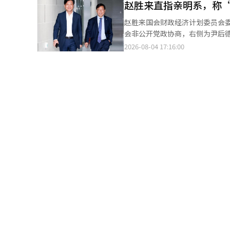
柳时敏批评总统的沉默。 他强调：“‘明青大战’的延续是民主党的地狱，绝不能打开那扇地狱之门。请建立一个与
赵胜来直指亲明系，称
川县、瑞草区、江南区的9个地方进行了搜查。 搜查令中列明了伪造公文和妨碍
总统步调一致的真正亲明领导层。” 宋候选人也强烈批评郑候选人连任的挑战。他表示：“总统对上次地
对在地方选举当天向市、道选举委员
赵胜来国会财政经济计划委员会
进行了道歉，但有些人却在与总统的认
认为，选举委员会的实务人员在
会非公开党政协商，右侧为尹后德委员【照片=联合新闻】 共同
则反击，提及金候选人的过去政治
至目前，已确认具体虚假输入的地
议员在4日就8·17党大会表示
2026-08-04 17:16:00
2002年背叛了卢武铉，投向郑梦准。”并表示：“
查是在确认京畿地区投票人数错
则”。 赵议员当天在Facebook上发表了上述言论。他特别提到，△偏好投票制 △适用被选举权的例外 △巡回初选日
调查权全面废除等改革，请支持我，强有力的改革党代表
查发现存在将超出人数分摊到其他投票站的情况。 通常情况下，投票人数或
程和党大会地点的抗议 △追加投票要求
亲青系的对立格局也明显显现。
报告并经过批准后才能修改。然
投票制对亲明系议员有利，党代
够在李在明政府第二年混乱与冲突中站出来的团队领导。” 特
数据，联合调查组对此做出了判断。 联合调查组还在调查该过程是否受到中央选举委员会层面指导的影响
格。此外，亲明系候选人还对初选日程从郑候
示：“在与总统的步调不一致时，总是以借口
举委员会选举管理科在选举当天上
票”，指出在区域性联合演讲会
李成允候选人则表示：“在党员
行修改为原则”。如果原有投票
的机会。 对此，赵议员表示：“选举基本上是从国民和党员那里委托主权选出代表的行为”，并指出“必须按照事先
面。 崔敏熙候选人针对金敏锡候选人表示：“在应讨论民生问题的时刻，为什么要谈论新天地，试图通过亲明与反明
整。 在下午2时30分左右，若发现之前时间段的投票人数错误，因无法进行修改而导致差异变大，相关通知再次传
决定的程序和方法进行，才能不损害其意义”。 他还指出：“追加投票的理由是
的分裂来分裂选票？”※ 本报道
达。 联合调查组认为，该指导与地方选举前制定的《第9届全国同时地方选举综合管理指导方针》不符，正在确认其
员的主权。” 同时，他表示：“在两年后将举行的党代表选举和国会议员党内初选中，是否同样实施巡回初选和偏好
编写和传达的经过及实际应用过程。 调查还包括中央选举委员会是否在简单的错误处理原则之外，参与了
投票制，是否总统初选也将以偏
调整。联合调查组已掌握了在金
智能（AI）系统翻译与编辑。
字调整方式的Excel文件的记录。 此前，联合调查组在调查投票用纸不足事件时，获取了选举委员会员工未向上级报
告投票人数错误输入而随意调整
查，集中调查投票统计虚假输入的疑惑。 经过对搜查物品的分析和相关人员的调查，江南、瑞
情况。联合调查组于上月30日至31日及
扩大。根据《第9届地方选举时间
投票人数没有变化，京畿10个和全南8个等多个地区