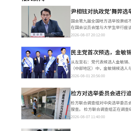
尹相铉对执政党'舞弊选
国会第九届全国地方选举投票纸
在国会议员会馆与大学生举行座谈会，讨论选举委员
别委员会主席尹相铉公开对党内将投票率
2026-08-07 20:12:00
的'选举委员会投票纸不足事件，
上的飞跃和煽动。” 他特别反驳了执政党代表张东赫和议员朱镇宇等人认为投票率操控可能导致投票数操控的说法，
民主党首次预选，金敏
称：“投票率操控与投票数操控完全是天差地别的事情。” 他还
怒进行政治。政党应在制度内解决问题，而不是放
从左至右：党代表候选人金敏锡、代理代表韩、
蚕室奥林匹克公园计票所重新检票
（中部地区）中，金敏锡候选人与郑青来候选人
所有投票纸是否存在来解决争议。 他还提议加强对选举委员会的外部监督，表示：“应设立独立的常设审计委员
大田·世宗地区的联合演讲会，随后分别
2026-08-01 20:56:00
并赋予朝野政党推荐委员的权利，审计结果应向国会报告。” 
选人在中部地区的党员投票中获得4
举管理委员会主席罗泰岳、选举
永吉候选人以10.34%的得票率位列第三。 此次大会首次实施了一人一票制，党代表选举
人员出席。包括因投票者数输入
检方对选举委员会进行
员70%，公众30%。在地区巡
人员也在证人名单中。※ 本报道
布。 当天的大会上，党代表候选人与最高委员候选人明显分为“亲明（亲李在明）系”和“亲青（亲郑青来）系”，
检方联合调查组对中央选举委员
围绕党与政府关系的设定及改革路线的主导权展开激烈辩论。 
搜查。 检方联合调查组正在调查6·3地方选举期间投票人数虚假输入的疑惑，7日对中央选举委员会及首尔、京畿、
权”的口号，但在具体方法论上展开了激烈的攻防。 在党代表选举中，
忠北地区的选举委员会进行了追
2026-08-07 11:40:00
攻势，指责其对地方选举失利的责任以及个人政治框架。 金敏锡
随意调整的迹象，调查范围有可能进一步扩大。 为查明侵犯公民投票权的真相，
为“明青大战”，并发起攻击。 金候选人指出：“是否有比李在明政府更具改革性的人物？”并直指郑候选人对作家
察院第三检察官金泰勋）于7日