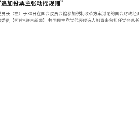
“追加投票主张动摇规则”
公务执行的相关罪名。联合调查组还
方选举结果
会发送投票管理相关指导的中央选举委员会一名工作人员追加立案。 联合调查组
委员长（左）于30日在国会议员会馆参加税制改革方案讨论的国会财政经
知完全相反的情况下，声称要保护李在明，这显然是矛盾。” 对此，郑候选人
未正式向上级报告或获得批准的情况下，随意调整了选举管理系统中的投
民主党党代表候选人郑青来曾担任党务总长的赵胜来
经历，指出2002年总统选举时的候选人联合风波，称：“最糟糕的个人
方包括京畿的金浦、议政府，忠北的真川，以及首尔的江南和瑞草等5个地
：“追加投票似乎是有组织地提出的”，并指出“这是因为政治和选举利益
做人要有羞耻心。” 他接着表示：“我完成了检察院废除和补充
误输入的过程中展开的。某投票站的投票人数应为数百人，但错误记录为
郑青来。” 在争取领导层位置的最高委员选举中，亲明系与
投票率错误输入后，需向中央选举委员会
是不公正的。这实际上是针对亲明（李在明）系候选人。 有分析认为，偏好
被归类为亲明系的金英浩、金勇、朴善媛、徐美华候选人等一致表示：“
而，部分实务人员未按照此程序进行，而是在后续时间段内调整投票人数
表候选人宋永吉和最高委员候选人金勇曾因适用被选举权的例外规定而保
别是徐美华候选人对郑青来前代表时期的领导层表
。 中央选
选人故乡的忠清地区开始提出异议。 最近，亲明系议员提到“黑箱投
应对，反复追究地方选举失利的责任。” 而亲青系的韩敏洙、崔敏熙、
午8时30分左右向市、道选举委员会的实务人员发送邮件，内容为“此
举行前，党员投票就已经结束的体制，并主张应给予未参与投票的权利党
要求停止之前，我们将不停止检察、司法、媒体改革。”并将鲜明的改革
人数报告资料没有重大错误，下一时间段的投票人数报告时可以对原有误
为了提高参与度，但本质上是践踏党
经人工智能（AI）系统翻译与编辑。
具体数字的
好投票形式进行，大家都会记住是谁以什么原则决定了这个问题。”※ 本
浦等地收到投票人数错误输入咨询时，中央选举委员会方面制作并传递了
数字的讨论记录。基于此，联合调查组于上月23日首次对中央选举委员会
草等地也确认了类似的
本月5日也以证人身份传唤了事件相关人员进行调查。 调查范围有可能进一步
段投票人数》资料显示，全国14288个投票站中，有51个投票站在3小时
出现了类似现象。 联合调查组计划分析在追加搜查中获取的资