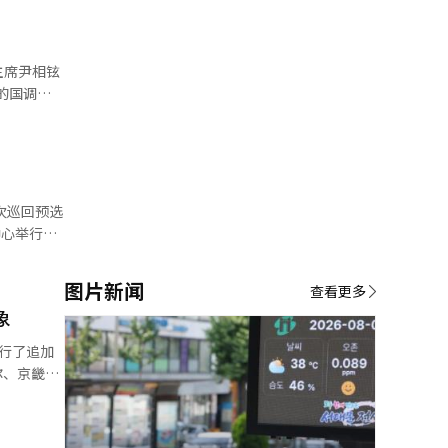
主席尹相铉
控是逻辑
过实际确认
1%。而宋
图片新闻
委员会相关
查看更多
委员会工作
象
大会上公
行了追加
投票人数被
府市、真