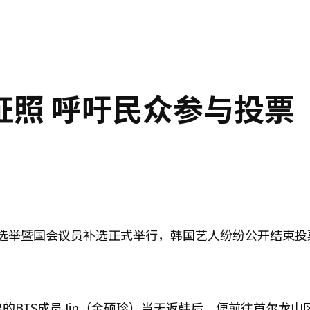
证照 呼吁民众参与投票
选举暨国会议员补选正式举行，韩国艺人纷纷公开结束投
出的BTS成员Jin（金硕珍）当天返韩后，便前往首尔龙山