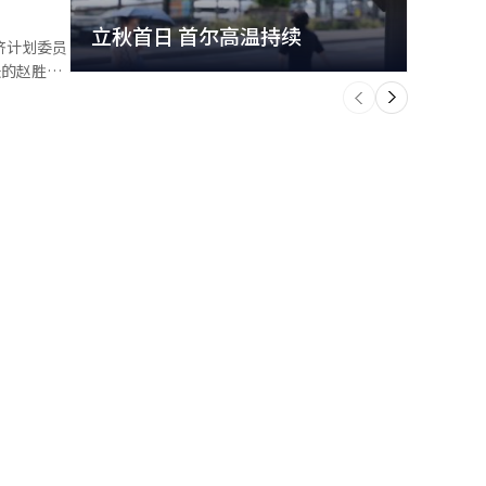
立秋首日 首尔高温持续
极端
济计划委员
票人数。截
政治就是在
个
方。 调
前
一
动摇了规
下
数千人，调
需要一个能
以匹配最终
持候选资
时之后不进
员追加投票
基调摆在前
差进行调
报道经人工
包含具体数
等进行了搜
以上的累计