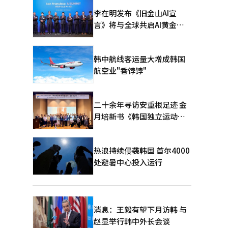
李在明发布《旧金山AI宣
言》将与全球共启AI黄金时
代
韩中航线客运量大增成韩国
航空业"香饽饽"
二十余年寻访安重根足迹 金
月培新书《韩国独立运动圣
地：向旅顺口追问历史》出
版
热浪持续侵袭韩国 首尔4000
处避暑中心投入运行
消息：王毅有望下月访韩 与
赵显举行韩中外长会谈