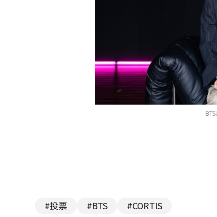
BT
#投票
#BTS
#CORTIS