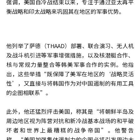
强调，美国自冷战结束以来，专注于通过亚太再平
衡战略和印太战略来巩固其在地区的军事优势。
他列举了萨德（THAAD）部署、联合演习、无人机
及战斗机引进等军事增强措施，以及核潜艇合作、
核与常规力量整合等韩美军事合作的实例。他指
出，这些举措“既保障了美军在地区的‘战略灵活
性’，又直接与将韩国作为对中国遏制的有用工具
的企图相联系”。
此外，他还猛烈抨击美国，称其是“将朝鲜半岛及
周边地区视为阵营对抗和新冷战基本战场的和平破
坏者和世界上最糟糕的战争帝国”。他警告
称，“美国加强集体遏制力的企图必将引发周边大