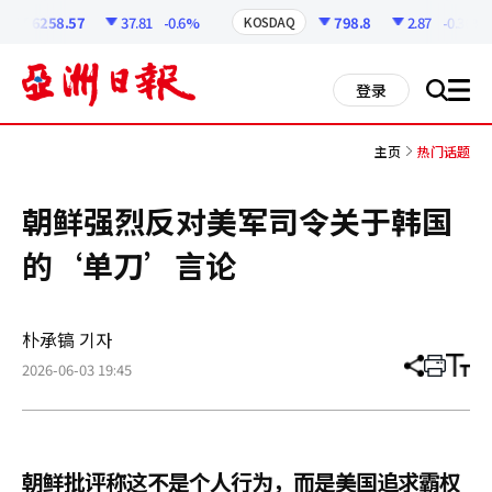
코
인
6258.57
37.81
-0.6%
798.8
2.87
-0.36%
KOSDAQ
정
보
all
登录
搜
men
索
主页
热门话题
朝鲜强烈反对美军司令关于韩国
的‘单刀’言论
朴承镐 기자
2026-06-03 19:45
分
打
调
享
印
整
文
大
章
小
朝鲜批评称这不是个人行为，而是美国追求霸权