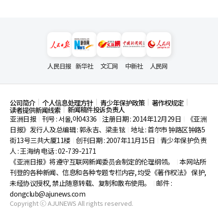
人民日报
新华社
文汇网
中新社
人民网
公司简介
个人信息处理方针
青少年保护政策
著作权规定
新闻稿件投诉负责人
读者提供新闻线索
亚洲日报
刊号 : 서울,아04336
注册日期 : 2014年12月29日
《亚洲
|
|
|
日报》发行人及总编辑 : 郭永吉、梁圭铉
地址 : 首尔市
钟路区钟路5
|
街13号三共大厦11楼
创刊日期 : 2007年11月15日
青少年保护负责
|
|
人 : 王海纳 电话 : 02-739-2171
《亚洲日报》将遵守互联网新闻委员会制定的伦理纲领。
本网站所
|
刊登的各种新闻、信息和各种专题专栏内容, 均受《著作权法》
保护,
未经协议授权, 禁止随意转载、复制和散布使用。
邮件 :
|
dongclub@ajunews.com
Copyright ⓒ AJUNEWS All rights reserved.