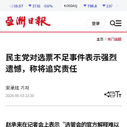
코
인
6258.57
37.81
-0.6%
798.8
2.87
-0.36%
KOSDAQ
정
보
all
登录
搜
men
索
主页
热门话题
民主党对选票不足事件表示强烈
遗憾，称将追究责任
宋承炫 기자
2026-06-03 22:30
分
打
调
享
印
整
文
大
章
小
赵承来在记者会上表示“选管会的官方解释难以