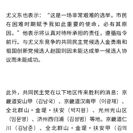
尤义东也表示：“这是一场非常艰难的选举。市民
在困难时期赋予我如此重要的使命，必有其原
因。”他表示将认真对待所承担的责任，遵循指令
前行。与尤义东竞争的共同民主党候选人金勇南和
祖国创新党候选人赵国则因未能达成单一候选人协
议而未能成功。
此外，共同民主党在以下地区传来胜利的消息：京
畿道安山甲（김남국）、京畿道汉南甲（이광재）、
全北群山·金堤·扶安（박지원）、光州光山区
（임문영）、济州西归浦（김성범）等地。京畿道仁
川（김남준）、全北群山·金堤·扶安甲（김의