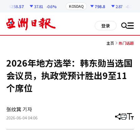
코
인
6258.57
37.81
-0.6%
798.8
2.87
-0.36%
KOSDAQ
정
보
all
登录
搜
men
索
主页
热门话题
2026年地方选举：韩东勋当选国
会议员，执政党预计胜出9至11
个席位
张纹箕 기자
2026-06-04 04:06
分
打
调
享
印
整
文
大
章
小