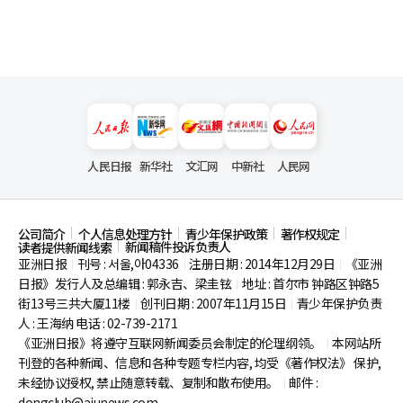
人民日报
新华社
文汇网
中新社
人民网
公司简介
个人信息处理方针
青少年保护政策
著作权规定
新闻稿件投诉负责人
读者提供新闻线索
亚洲日报
刊号 : 서울,아04336
注册日期 : 2014年12月29日
《亚洲
|
|
|
日报》发行人及总编辑 : 郭永吉、梁圭铉
地址 : 首尔市
钟路区钟路5
|
街13号三共大厦11楼
创刊日期 : 2007年11月15日
青少年保护负责
|
|
人 : 王海纳 电话 : 02-739-2171
《亚洲日报》将遵守互联网新闻委员会制定的伦理纲领。
本网站所
|
刊登的各种新闻、信息和各种专题专栏内容, 均受《著作权法》
保护,
未经协议授权, 禁止随意转载、复制和散布使用。
邮件 :
|
dongclub@ajunews.com