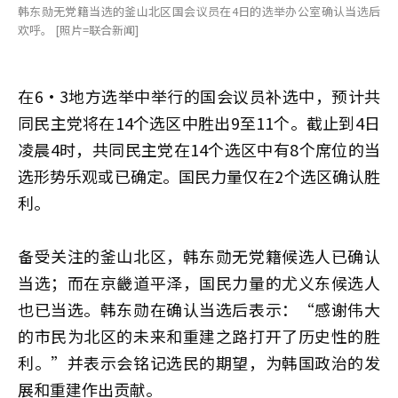
韩东勋无党籍当选的釜山北区国会议员在4日的选举办公室确认当选后
欢呼。 [照片=联合新闻]
在6·3地方选举中举行的国会议员补选中，预计共
同民主党将在14个选区中胜出9至11个。截止到4日
凌晨4时，共同民主党在14个选区中有8个席位的当
选形势乐观或已确定。国民力量仅在2个选区确认胜
利。
备受关注的釜山北区，韩东勋无党籍候选人已确认
当选；而在京畿道平泽，国民力量的尤义东候选人
也已当选。韩东勋在确认当选后表示：“感谢伟大
的市民为北区的未来和重建之路打开了历史性的胜
利。”并表示会铭记选民的期望，为韩国政治的发
展和重建作出贡献。