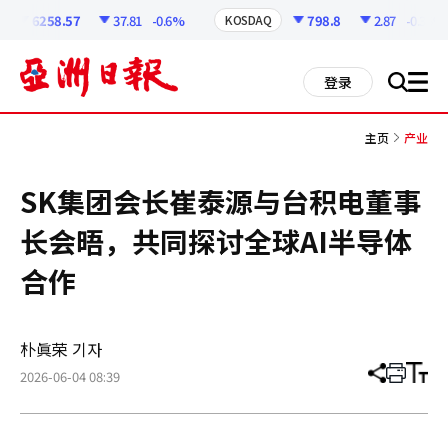
코
인
6258.57
37.81
-0.6%
798.8
2.87
-0.36%
KOSDAQ
정
보
all
登录
搜
men
索
主页
产业
SK集团会长崔泰源与台积电董事
长会晤，共同探讨全球AI半导体
合作
朴眞荣 기자
2026-06-04 08:39
分
打
调
享
印
整
文
大
章
小