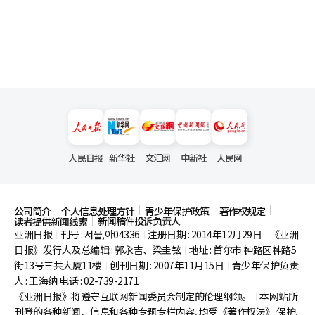
人民日报
新华社
文汇网
中新社
人民网
公司简介
个人信息处理方针
青少年保护政策
著作权规定
新闻稿件投诉负责人
读者提供新闻线索
亚洲日报
刊号 : 서울,아04336
注册日期 : 2014年12月29日
《亚洲
|
|
|
日报》发行人及总编辑 : 郭永吉、梁圭铉
地址 : 首尔市
钟路区钟路5
|
街13号三共大厦11楼
创刊日期 : 2007年11月15日
青少年保护负责
|
|
人 : 王海纳 电话 : 02-739-2171
《亚洲日报》将遵守互联网新闻委员会制定的伦理纲领。
本网站所
|
刊登的各种新闻、信息和各种专题专栏内容, 均受《著作权法》
保护,