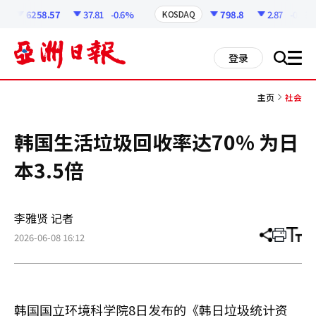
코
인
6258.57
37.81
-0.6%
798.8
2.87
-0.36%
KOSDAQ
정
보
all
登录
搜
men
索
主页
社会
韩国生活垃圾回收率达70% 为日
本3.5倍
李雅贤 记者
2026-06-08 16:12
分
打
调
享
印
整
文
大
章
小
韩国国立环境科学院8日发布的《韩日垃圾统计资