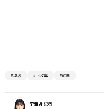
#垃圾
#回收率
#韩国
李雅贤
记者