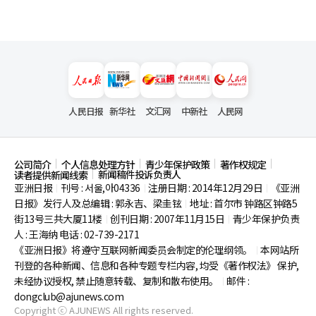
人民日报
新华社
文汇网
中新社
人民网
公司简介
个人信息处理方针
青少年保护政策
著作权规定
新闻稿件投诉负责人
读者提供新闻线索
亚洲日报
刊号 : 서울,아04336
注册日期 : 2014年12月29日
《亚洲
|
|
|
日报》发行人及总编辑 : 郭永吉、梁圭铉
地址 : 首尔市
钟路区钟路5
|
街13号三共大厦11楼
创刊日期 : 2007年11月15日
青少年保护负责
|
|
人 : 王海纳 电话 : 02-739-2171
《亚洲日报》将遵守互联网新闻委员会制定的伦理纲领。
本网站所
|
刊登的各种新闻、信息和各种专题专栏内容, 均受《著作权法》
保护,
未经协议授权, 禁止随意转载、复制和散布使用。
邮件 :
|
dongclub@ajunews.com
Copyright ⓒ AJUNEWS All rights reserved.