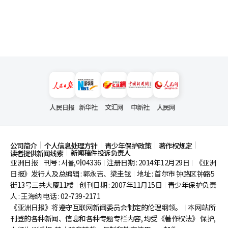
人民日报
新华社
文汇网
中新社
人民网
公司简介
个人信息处理方针
青少年保护政策
著作权规定
新闻稿件投诉负责人
读者提供新闻线索
亚洲日报
刊号 : 서울,아04336
注册日期 : 2014年12月29日
《亚洲
|
|
|
日报》发行人及总编辑 : 郭永吉、梁圭铉
地址 : 首尔市
钟路区钟路5
|
街13号三共大厦11楼
创刊日期 : 2007年11月15日
青少年保护负责
|
|
人 : 王海纳 电话 : 02-739-2171
《亚洲日报》将遵守互联网新闻委员会制定的伦理纲领。
本网站所
|
刊登的各种新闻、信息和各种专题专栏内容, 均受《著作权法》
保护,