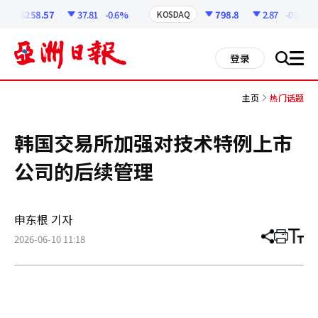
코
인
6258.57
37.81
-0.6%
798.8
2.87
-0.36%
KOSDAQ
정
보
all
登录
搜
men
索
主页
热门话题
韩国交易所加强对技术特例上市
公司的后续管理
申东根 기자
2026-06-10 11:18
分
打
调
享
印
整
文
大
章
小