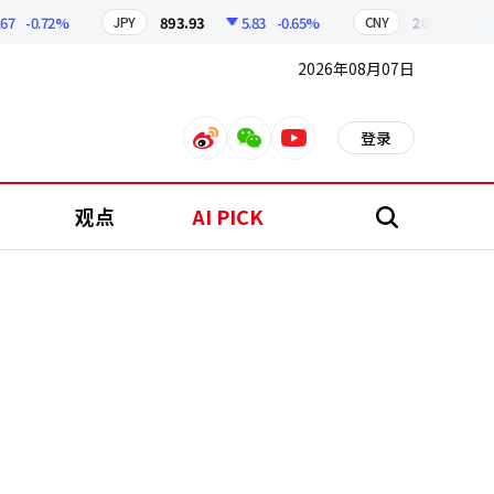
-0.72%
893.93
5.83
-0.65%
209.10
1.86
JPY
CNY
2026年08月07日
登录
weibo
weixin
youtube
观点
AI PICK
搜
索