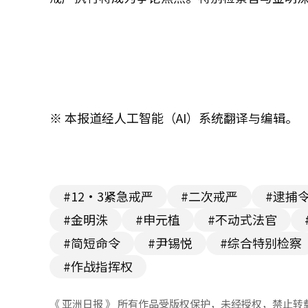
※ 本报道经人工智能（AI）系统翻译与编辑。
#12·3紧急戒严
#二次戒严
#逮捕
#金明洙
#申元植
#不动式法官
#简短命令
#尹锡悦
#综合特别检察
#作战指挥权
《 亚洲日报 》 所有作品受版权保护，未经授权，禁止转