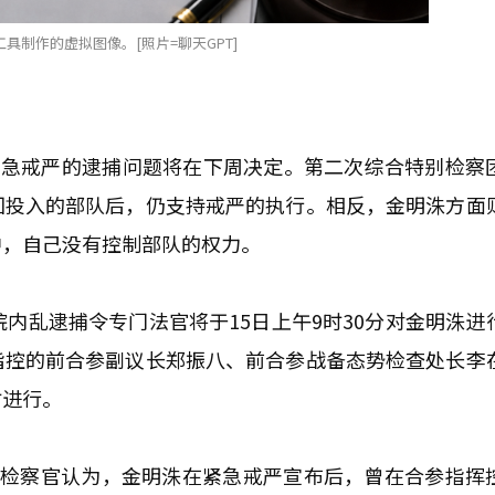
具制作的虚拟图像。[照片=聊天GPT]
紧急戒严的逮捕问题将在下周决定。第二次综合特别检察
回投入的部队后，仍支持戒严的执行。相反，金明洙方面
中，自己没有控制部队的权力。
内乱逮捕令专门法官将于15日上午9时30分对金明洙进
指控的前合参副议长郑振八、前合参战备态势检查处长李
时进行。
别检察官认为，金明洙在紧急戒严宣布后，曾在合参指挥