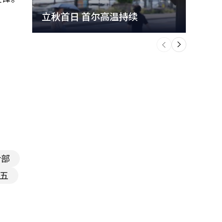
立秋首日 首尔高温持续
极端
个
前
一
下
令部
承五