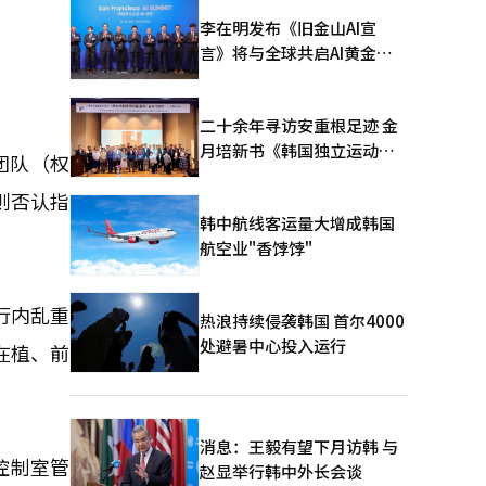
李在明发布《旧金山AI宣
言》将与全球共启AI黄金时
代
二十余年寻访安重根足迹 金
月培新书《韩国独立运动圣
团队（权
地：向旅顺口追问历史》出
则否认指
版
韩中航线客运量大增成韩国
航空业"香饽饽"
行内乱重
热浪持续侵袭韩国 首尔4000
处避暑中心投入运行
在植、前
消息：王毅有望下月访韩 与
控制室管
赵显举行韩中外长会谈