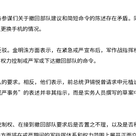
与参谋们关于撤回部队建议和简短命令的陈述存在矛盾。
及更换手机的情况。
反驳。金明洙方面表示，在紧急戒严宣布后，军作战指挥
有权力控制戒严军或下达撤回部队的命令。
队的要求。相反，他们表示，前总统尹锡悦曾请求申元植
戒严事务”的表述并非其指示，而是实务人员撰写的草案
控制权、在接到撤回部队要求后是否置之不理，以及是否
洙方面将在戒严期间的军指挥体系和权力范围上展开正面