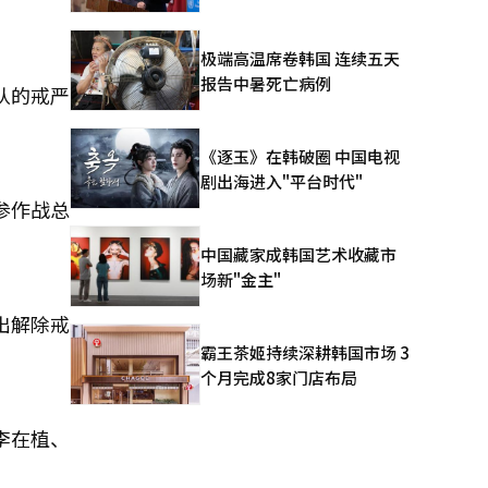
极端高温席卷韩国 连续五天
报告中暑死亡病例
队的戒严
《逐玉》在韩破圈 中国电视
剧出海进入"平台时代"
参作战总
中国藏家成韩国艺术收藏市
场新"金主"
出解除戒
霸王茶姬持续深耕韩国市场 3
个月完成8家门店布局
李在植、