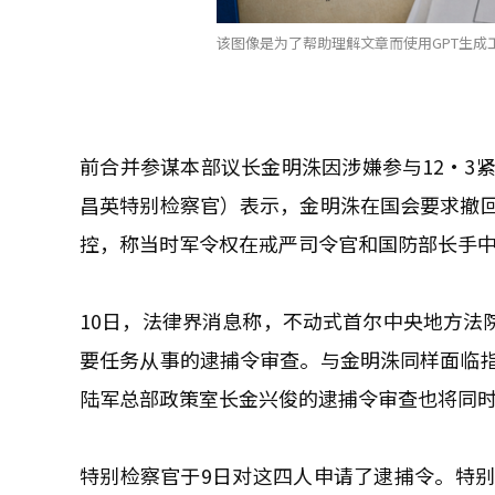
该图像是为了帮助理解文章而使用GPT生成工
前合并参谋本部议长金明洙因涉嫌参与12·3
昌英特别检察官）表示，金明洙在国会要求撤
控，称当时军令权在戒严司令官和国防部长手
10日，法律界消息称，不动式首尔中央地方法院
要任务从事的逮捕令审查。与金明洙同样面临
陆军总部政策室长金兴俊的逮捕令审查也将同
特别检察官于9日对这四人申请了逮捕令。特