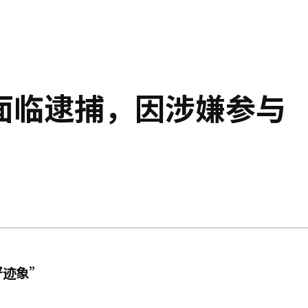
面临逮捕，因涉嫌参与
严迹象”