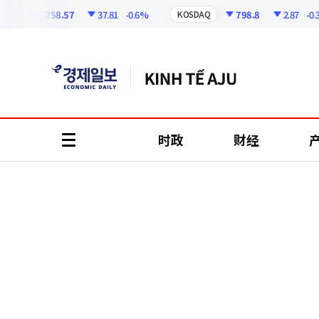
코
인
6258.57
37.81
-0.6%
798.8
2.87
-0.36%
KOSDAQ
정
보
时政
财经
all
menu