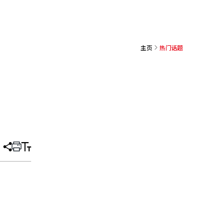
主页
热门话题
分
打
调
享
印
整
文
大
章
小