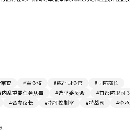
令审查
#军令权
#戒严司令官
#国防部长
#内乱重要任务从事
#选举委员会
#首都防卫司
#合参议长
#指挥控制室
#特战司
#李
载。