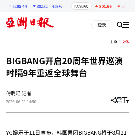
코
인
6295.44
302.82
-4.59%
801.66
2.07
+0.
KOSDAQ
정
보
all
登录
搜
men
索
主页
文化
BIGBANG开启20周年世界巡演
时隔9年重返全球舞台
傅璐瑶 记者
2026-06-11 14:50
分
打
调
享
印
整
文
大
章
小
YG娱乐于11日宣布，韩国男团BIGBANG将于8月21