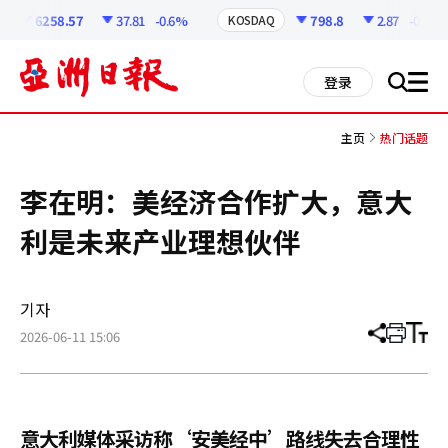
코
인
6258.57
37.81
-0.6%
798.8
2.87
-0.36%
KOSDAQ
정
보
all
登录
搜
men
索
主页
热门话题
李在明：美经济合作扩大，意大
利是未来产业理想伙伴
기자
2026-06-11 15:06
分
打
调
享
印
整
文
大
章
小
意大利媒体采访称‘安美经中’路线失去合理性