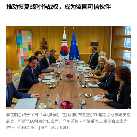
推动恢复战时作战权，成为盟国可信伙伴
李在明总统于10日（当地时间）在比利时布鲁塞尔EU理事会总部与安东
尼奥·科斯塔EU峰会常任主席、乌尔苏拉·冯德莱恩EU委员会主席等
进行小范围会谈。 [照片=联合通讯社]