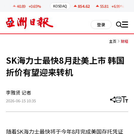
코
인
.66
40.89
+0.65%
854.62
55.81
+6.99%
KOSDAQ
정
보
all
登录
搜
men
索
主页
财经
SK海力士最快8月赴美上市 韩国
折价有望迎来转机
李雅贤 记者
2026-06-15 10:35
分
打
调
享
印
整
文
大
章
小
随着SK海力士最快将于今年8月完成美国存托凭证