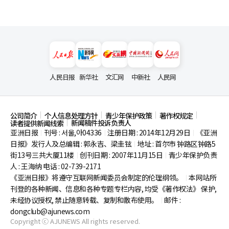
人民日报
新华社
文汇网
中新社
人民网
公司简介
个人信息处理方针
青少年保护政策
著作权规定
新闻稿件投诉负责人
读者提供新闻线索
亚洲日报
刊号 : 서울,아04336
注册日期 : 2014年12月29日
《亚洲
|
|
|
日报》发行人及总编辑 : 郭永吉、梁圭铉
地址 : 首尔市
钟路区钟路5
|
街13号三共大厦11楼
创刊日期 : 2007年11月15日
青少年保护负责
|
|
人 : 王海纳 电话 : 02-739-2171
《亚洲日报》将遵守互联网新闻委员会制定的伦理纲领。
本网站所
|
刊登的各种新闻、信息和各种专题专栏内容, 均受《著作权法》
保护,
未经协议授权, 禁止随意转载、复制和散布使用。
邮件 :
|
dongclub@ajunews.com
Copyright ⓒ AJUNEWS All rights reserved.