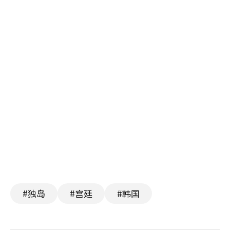
#独岛
#宫廷
#韩国