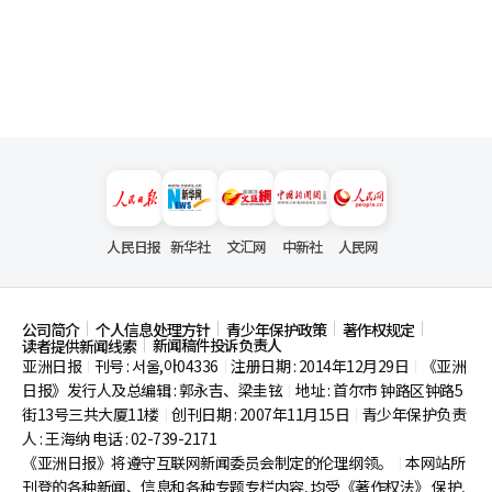
人民日报
新华社
文汇网
中新社
人民网
公司简介
个人信息处理方针
青少年保护政策
著作权规定
新闻稿件投诉负责人
读者提供新闻线索
亚洲日报
刊号 : 서울,아04336
注册日期 : 2014年12月29日
《亚洲
|
|
|
日报》发行人及总编辑 : 郭永吉、梁圭铉
地址 : 首尔市
钟路区钟路5
|
街13号三共大厦11楼
创刊日期 : 2007年11月15日
青少年保护负责
|
|
人 : 王海纳 电话 : 02-739-2171
《亚洲日报》将遵守互联网新闻委员会制定的伦理纲领。
本网站所
|
刊登的各种新闻、信息和各种专题专栏内容, 均受《著作权法》
保护,