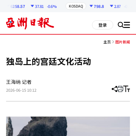
코
인
6258.57
37.81
-0.6%
798.8
2.87
-0.36%
KOSDAQ
정
보
all
登录
搜
men
索
主页
图片新闻
独岛上的宫廷文化活动
王海纳 记者
2026-06-15 10:12
分
打
调
享
印
整
文
大
章
小