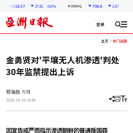
코
인
6258.57
37.81
-0.6%
798.8
2.87
-0.36%
KOSDAQ
정
보
all
登录
搜
men
索
主页
热门话题
金勇贤对'平壤无人机渗透'判处
30年监禁提出上诉
郑海勋 기자
2026-06-16 18:48
分
打
调
享
印
整
文
大
章
小
因宣告戒严而指示渗透朝鲜的普通叛国罪