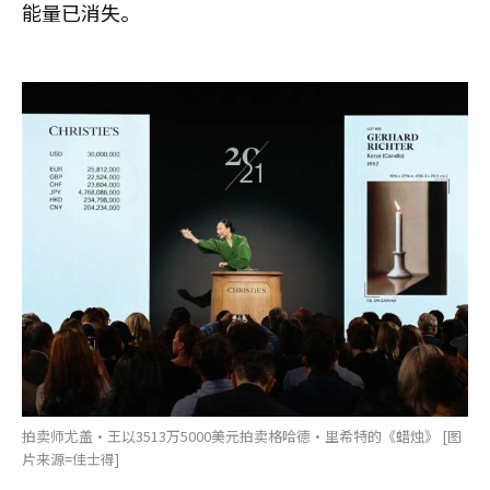
能量已消失。
拍卖师尤盖·王以3513万5000美元拍卖格哈德·里希特的《蜡烛》 [图
片来源=佳士得]