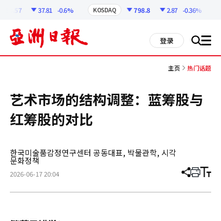
코
인
57
37.81
-0.6%
798.8
2.87
-0.36%
KOSDAQ
USD
정
보
all
登录
搜
men
索
主页
热门话题
艺术市场的结构调整：蓝筹股与
红筹股的对比
한국미술품감정연구센터 공동대표, 박물관학, 시각
문화정책
2026-06-17 20:04
分
打
调
享
印
整
文
大
章
小