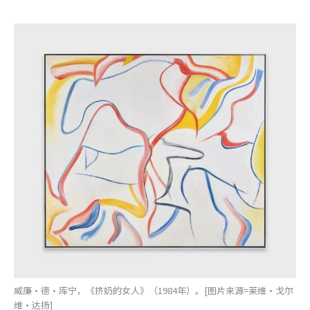
威廉·德·库宁，《挤奶的女人》（1984年）。[图片来源=莱维·戈尔
维·达扬]