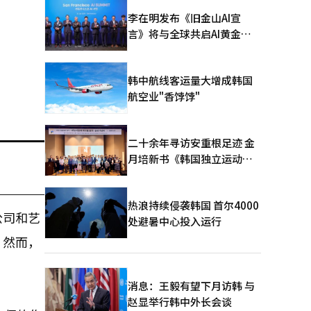
李在明发布《旧金山AI宣
言》将与全球共启AI黄金时
代
韩中航线客运量大增成韩国
航空业"香饽饽"
二十余年寻访安重根足迹 金
月培新书《韩国独立运动圣
地：向旅顺口追问历史》出
版
热浪持续侵袭韩国 首尔4000
公司和艺
处避暑中心投入运行
。然而，
消息：王毅有望下月访韩 与
赵显举行韩中外长会谈