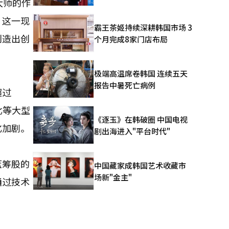
大师的作
。这一现
霸王茶姬持续深耕韩国市场 3
创造出创
个月完成8家门店布局
极端高温席卷韩国 连续五天
报告中暑死亡病例
超过
比等大型
《逐玉》在韩破圈 中国电视
化加剧。
剧出海进入"平台时代"
蓝筹股的
中国藏家成韩国艺术收藏市
场新"金主"
通过技术