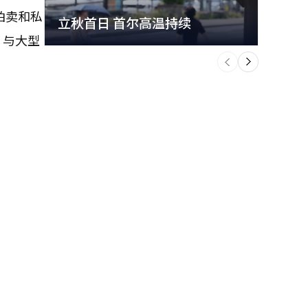
拍卖和私
立秋首日 首尔高温持续
极端
。与大型
个
前
一
下