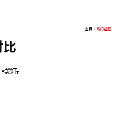
主页
热门话题
对比
分
打
调
享
印
整
文
大
章
小