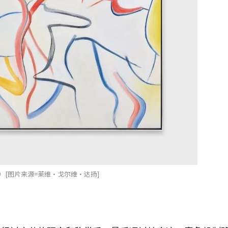
）[图片来源=莱维·戈尔维·达扬]