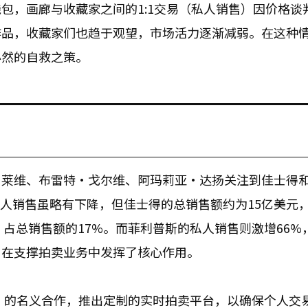
包，画廊与收藏家之间的1:1交易（私人销售）因价格谈
作品，收藏家们也趋于观望，市场活力逐渐减弱。在这种
必然的自救之策。
·莱维、布雷特·戈尔维、阿玛莉亚·达扬关注到佳士得
易即私人销售虽略有下降，但佳士得的总销售额约为15亿美元
，占总销售额的17%。而菲利普斯的私人销售则激增66%
售在支撑拍卖业务中发挥了核心作用。
er”的名义合作，推出定制的实时拍卖平台，以确保个人交