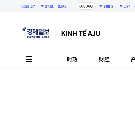
코
인
6258.57
37.81
-0.6%
798.8
2.87
-0.36
I
KOSDAQ
정
보
时政
财经
all
menu