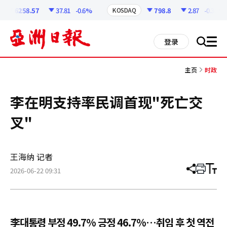
코
인
6258.57
37.81
-0.6%
798.8
2.87
-0.36%
KOSDAQ
정
보
all
登录
搜
men
索
主页
时政
李在明支持率民调首现"死亡交
叉"
王海纳 记者
2026-06-22 09:31
分
打
调
享
印
整
文
大
章
小
李대통령 부정 49.7% 긍정 46.7%…취임 후 첫 역전