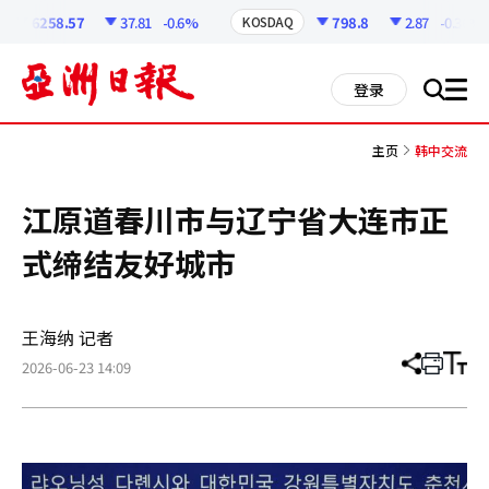
코
인
6258.57
37.81
-0.6%
798.8
2.87
-0.36%
KOSDAQ
정
보
all
登录
搜
men
索
主页
韩中交流
江原道春川市与辽宁省大连市正
式缔结友好城市
王海纳 记者
2026-06-23 14:09
分
打
调
享
印
整
文
大
章
小