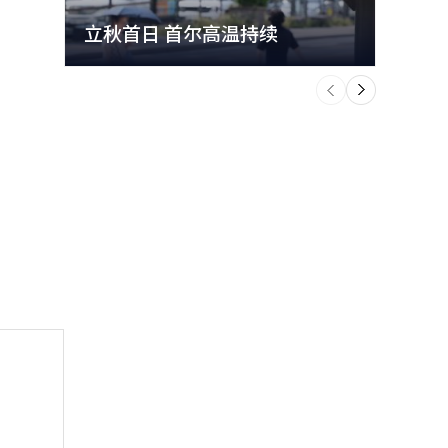
立秋首日 首尔高温持续
极端
个
前
一
下