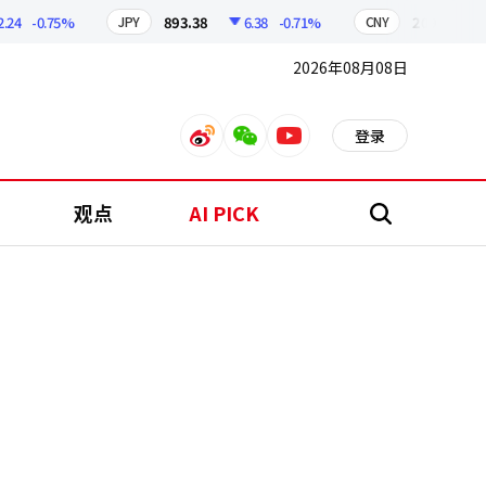
-0.75%
893.38
6.38
-0.71%
209.17
1.7
JPY
CNY
2026年08月08日
登录
weibo
weixin
youtube
观点
AI PICK
搜
索