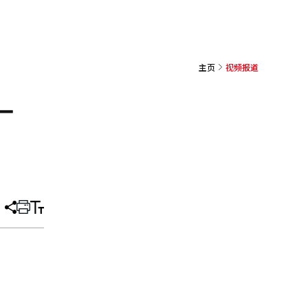
主页
视频报道
—
分
打
调
享
印
整
文
大
章
小