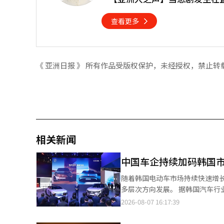
查看更多
《 亚洲日报 》 所有作品受版权保护，未经授权，禁止转
相关新闻
中国车企持续加码韩国市
随着韩国电动车市场持续快速增
多层次方向发展。 据韩国汽车行业7日消息，东风汽车与法国标致联合开发的纯电动轿车"Concept 6"和
SUV"Concept 8"计划
2026-08-07 16:17:39
国市场。随着韩国电动车需求持续增长，韩国
价格区间的产品布局。比亚迪主