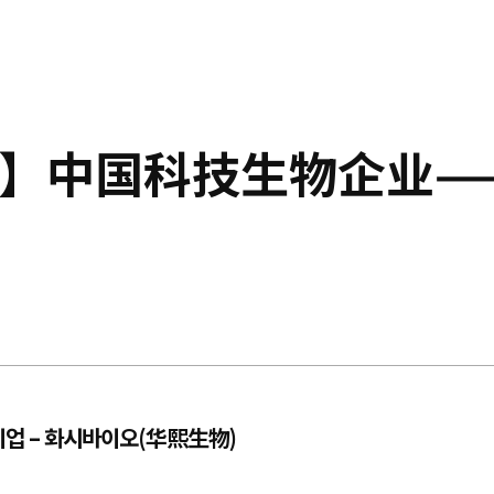
ᅮᆨ경제】中国科技生物企业—
장품 기업 – 화시바이오(华熙生物)