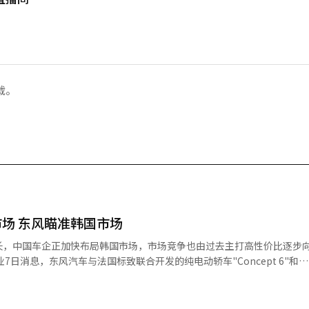
载。
场 东风瞄准韩国市场
长，中国车企正加快布局韩国市场，市场竞争也由过去主打高性价比逐步
进入韩国市场。两款车型基于东风电动车平台打造，并融合标致的设计理念，原本
成为其海外布局的重要目标市场之一。 目前，中国车企已形成覆盖不同
打高性价比市场，极氪则加快布局高端市场，随着东风等品牌加入，中国