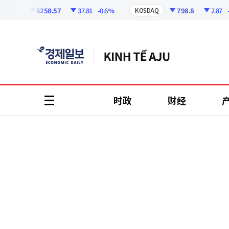
코
인
6258.57
37.81
-0.6%
798.8
2.87
-0.3
PI
KOSDAQ
정
보
时政
财经
all
menu