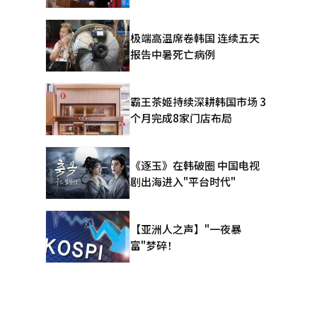
极端高温席卷韩国 连续五天
报告中暑死亡病例
霸王茶姬持续深耕韩国市场 3
个月完成8家门店布局
《逐玉》在韩破圈 中国电视
剧出海进入"平台时代"
【亚洲人之声】"一夜暴
富"梦碎！