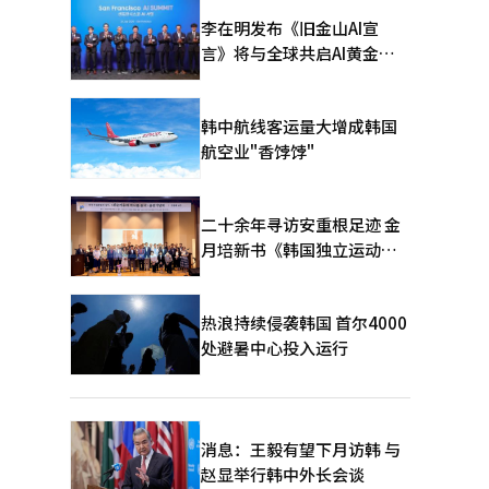
李在明发布《旧金山AI宣
言》将与全球共启AI黄金时
代
韩中航线客运量大增成韩国
航空业"香饽饽"
二十余年寻访安重根足迹 金
月培新书《韩国独立运动圣
地：向旅顺口追问历史》出
版
热浪持续侵袭韩国 首尔4000
处避暑中心投入运行
消息：王毅有望下月访韩 与
赵显举行韩中外长会谈