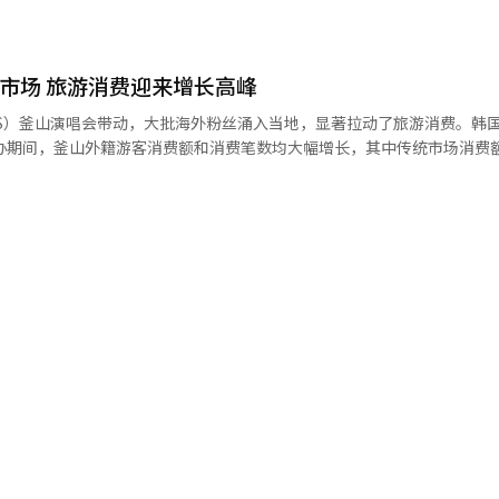
；包括诈骗在内的侵占、欺诈等智能型犯罪受害者人数则从7475人增至2.22
行的旅游需求持续增加。 数据显示，本月购买釜山演唱会门票的消
的持续关注。随着购物、演出和住宿等体验型消费需求增加，越来越多游
品的比例约为普通游客（未购买演唱会门票者）的两倍，显示越来越多外
，外籍游客正逐渐成为韩国流通业和旅游业的重要增长动力。 本月12日，为
国人持续增加，加强针对外国人犯罪的预防和保护措施已成为当务之急。
演与当地旅游相结合。在各类配套产品中，连接首尔与釜山演唱会场馆的
釜山广安里海水浴场上空举行无人机灯光秀。 【图片来源 韩联社】
府有必要尽快制定并完善防止外国人遭受犯罪侵害的相关对策。” 另一方面，据
费市场 旅游消费迎来增长高峰
不断增长。 此外，长焦镜头手机租赁、面向粉丝定制的一日
访韩外国游客为1103.1665万人次，2024年增至1893.6562万人次
泛关注。作为釜山代表性旅游项目之一，釜山海云台蓝线公园（Blue Line 
S）釜山演唱会带动，大批海外粉丝涌入当地，显著拉动了旅游消费。韩国
创下历史新高。 外籍游客在明洞拍照留念【图片来源 韩联社】
5%，反映出“演唱会+旅游”的消费模式正逐渐成为海外游客的新选择。 业内
举办期间，釜山外籍游客消费额和消费笔数均大幅增长，其中传统市场消费
World与釜山观光公社的合作。此前，双方面向全球K-POP粉丝推出结合
售罄，市场反响热烈。自今年4月起，双方还联合推出面向外籍游客的釜山
客消费额较前一周增长5.7%，较去年同期增长73.3%；消费笔数较前一
优惠信息。截至目前，该活动专题页面累计访问量已突破10万人次。 NOL
额也由17.41万韩元（约合人民币791元）增至22.74万韩元，增幅约31%。 从
来全球K-POP粉丝已从单纯观看演唱会，逐渐转向深度体验当地文化和旅游
，消费额较前一周增长99.8%，消费笔数增长16.1%。相比之下，百货
丝需求的旅游产品和优惠活动，进一步挖掘演唱会经济对地方旅游发展的
举办地及交通枢纽周边商圈受益明显。其
演釜山站演出，釜山广安里海水浴场上空举行无人机灯光秀。【图片提供 韩
33.9%和142.3%；金海国际机场所在的江西区增长166.8%，釜山西
区和水营区等主要旅游区域的消费额也有所上升。 按行业划分，住宿业消费
位；销售书籍、唱片及周边商品的综合零售店增长186.3%，美容服务业增
籍及综合零售店增长471.9%，其后依次为餐饮业（142.8%）、仓储寄存
 值得关注的是，住宿业消费额增幅明显高于消费笔数增
加。这也与演唱会期间持续发酵的“高价住宿”争议形成呼应。此前，部
价出售房间，引发消费者不满。 本月12日晚，釜山水营区广安里海
【图片来源 韩联社】