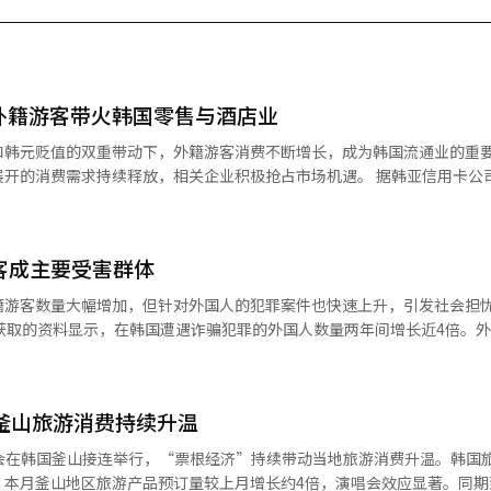
外籍游客带火韩国零售与酒店业
和韩元贬值的双重带动下，外籍游客消费不断增长，成为韩国流通业的重
需求持续释放，相关企业积极抢占市场机遇。 据韩亚信用卡公司23日发
界百货总店外籍顾客信用卡消费额同比增长98%，远高于同期光化门和明
比增长近3倍。 新世界百货近年来持续推进高端化升级，引入国
音乐文化活动、提供人工智能（AI）多语言翻译服务和自助退税设备等
游客成主要受害群体
引入境消费需求，新世界骊州名品奥特莱斯也增加首尔直达巴士班次，并
游客数量大幅增加，但针对外国人的犯罪案件也快速上升，引发社会担忧。 据
据显示，今年3月和6月大型促销期间，到店购物的外籍游客数量较3年前增长11
获取的资料显示，在韩国遭遇诈骗犯罪的外国人数量两年间增长近4倍。
额同比增长72%，高于全国平均水平。同期，Olive Young全球线上
的8671人，去年激增至1.9907万人。 其中，利用韩流热度实施的所
产品的关注度持续提升。 韩国时尚电商平台MUSINSA位于首尔圣
m）”案件尤为突出。犯罪分子通常以代购K-POP偶像周边商品为名接近受害
计销售额达到70亿韩元（约合人民币3182万元），其中外籍顾客消费额
进行周边交易的社交平台X（原推特）上，关于“被韩国人诈骗”的投诉帖
线上商城交易额同比增长81%，新增会员数量接近翻倍，线下热度正持续带
" 釜山旅游消费持续升温
唱会在韩国釜山接连举行，“票根经济”持续带动当地旅游消费升温。韩国
住客占比较去年同期提升40个百分点以上，部分酒店外籍住客占比达到七
年的5.0975万人，两年间增长81.7%。其中，杀人案件受害者由12人增至2
显示，本月釜山地区旅游产品预订量较上月增长约4倍，演唱会效应显著。同
因素推动，更反映出全