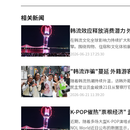
相关新闻
韩流效应释放消费潜力 
在韩流文化全球影响力持续扩大
擎。围绕购物、住宿和文化体验展开的消费
布的数据，今年第一季度，新世
2026-06-23 17:25:30
幅（17%）。与2019年同期相比，外籍顾客销售额占
际奢侈品牌，并通过举办韩国流行
"韩流诈骗"蔓延 外籍
提升外籍游客购物便利性。为吸
籍游客的一日游项目。 韩国美妆和时尚产业同样明显受益于外籍游客增长。希杰（CJ）集团旗下健康美妆集合店欧
随着韩流热潮持续升温，访韩外籍
利芙洋（Olive Young）数
民主党议员金峻焕21日从警察厅
销期间，非首都圈门店外籍顾客销售
受害者人数从2023年的5307人增至2024年
2026-06-21 11:39:20
同比增长超过180%，反映出海外消费者对韩国美妆
谓“韩流诈骗（K-POP Sca
水洞的大型线下门店开业50天累
款项后失联。全球偶像粉丝活跃
40%。同期，MUSINSA全球
K-POP催热"票根经济
天都会出现。 此外，本月12日至13日举行的男团BTS釜山演唱会期间，警方受理的5起针对外国游客的犯罪案件中，
增长。 外籍游客消费增长趋势也延伸至酒店业。本月中旬，防弹少年团（BTS）在釜山举行演唱会期间，当地多家酒
有3起为诈骗案件。 外国人在韩国遭受犯罪侵害的整体犯罪受害规模也持续扩大。数据显示，外国人犯罪受害者人数
近期，随着多场大型K-POP演
店出现满房现象。部分酒店外籍
从2023年的2.8048万人增至去
NOL World近日公布的数据
经济对住宿和旅游消费的拉动作用明显。 业内人士认为，当前外籍游客消费增长已不仅是汇率