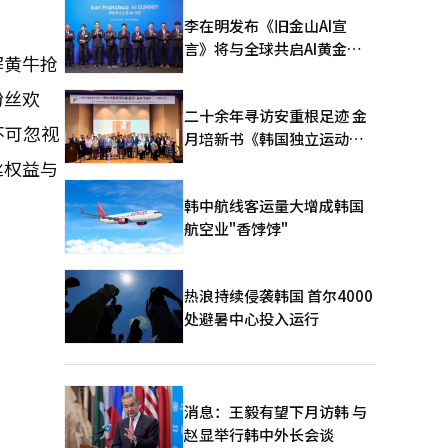
李在明发布《旧金山AI宣
言》将与全球共启AI黄金时
解黄牛抢
代
粉丝欢
二十余年寻访安重根足迹 金
不可忽视
月培新书《韩国独立运动圣
地：向旅顺口追问历史》出
丝权益与
版
韩中航线客运量大增成韩国
航空业"香饽饽"
热浪持续侵袭韩国 首尔4000
处避暑中心投入运行
消息：王毅有望下月访韩 与
赵显举行韩中外长会谈