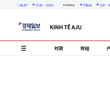
코
인
6258.57
37.81
-0.6%
798.8
2.87
-0.36
I
KOSDAQ
정
보
时政
财经
all
menu