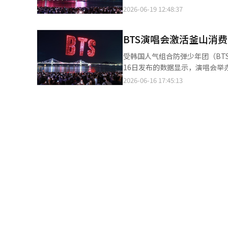
案件受害者由197人增至238人
的外籍游客人均购买2.6件商品，反映出与亲友同
2026-06-19 12:48:37
球消费者对韩国文化和生活方式
增长近3倍。 专家指出，针对外国人的犯罪案件增加，可能给韩国旅游产业和国家形象带来负面影响。随着因韩国文
费者中，购买当地旅游及体验产
国潮流文化和生活方式为目的赴韩旅游
化内容、韩国美妆等而访韩的外
再满足于观看演唱会，而是将观
迎接BTS世界巡演釜山站演出，
示：“随着访韩外国人不断增加，政
BTS演唱会激活釜山消
务最受外籍游客欢迎，体现出演唱会带动跨地区旅游需求
韩国旅游数据统计系统统计，2023年
游等K-POP主题旅游产品也受到广
受韩国人气组合防弹少年团（BT
71.7%，
海滨列车乘车券销量较上月增长13
16日发布的数据显示，演唱会
士认为，这一成绩也得益于NOL 
接近翻倍。 韩国BC卡基于釜山地区加盟商交易数据，对约5.47万名外籍游客在演唱会周（6月7日至13日）的消费情
2026-06-16 17:45:13
施的旅游套餐，产品上市后迅速
况进行了分析。数据显示，外籍游
推广活动，集中介绍当地旅游资源及
38%，同比增长97.3%。人均消费
World相关负责人表示，近年
场景来看，传统市场表现最为突出
来，公司将持续推出更多针对粉
超市消费额仅增长3.1%，消费笔数则下降4.2%。 从区域分布看，演唱会
本月12日，为迎接BTS世界巡
中，莲堤区和东莱区消费额分别增长
在地沙上区增长782.6%。海云台区、中
额增长227.8%，位居各行业首
171.2%。从消费笔数来看，书
（102.2%）、住宿业（54.5%）和出租车服务（45.8%）
幅，反映出单笔住宿支出大幅增
被曝大幅提高房价，甚至取消原有预订后重新高
水浴场上空举行无人机灯光秀。 