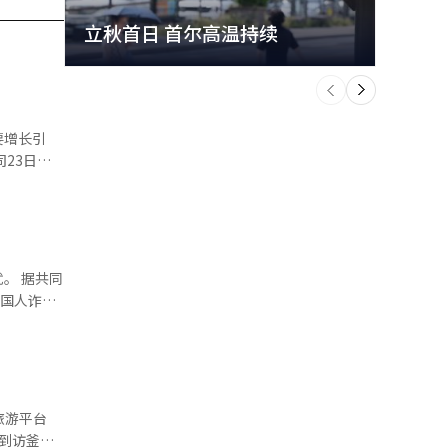
立秋首日 首尔高温持续
极端
个
前
一
下
要增长引
洞商圈的增
措施，不断
扩大面向外
共同
倍。6月促
外国人诈骗
商城访问量
者，在收取
占比超过
文几乎每
动线上业务
旅游平台
成，演唱会
0人，强奸
期到访釜山