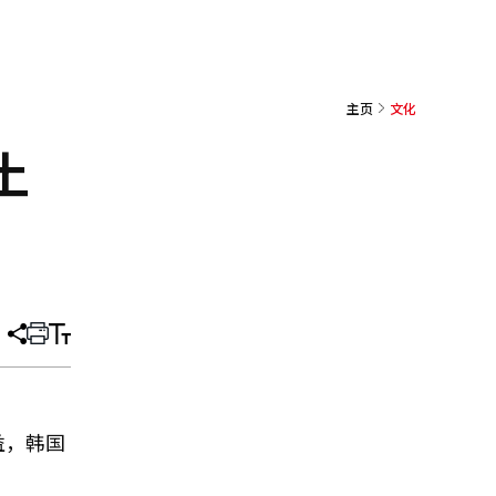
主页
文化
土
分
打
调
享
印
整
文
大
章
小
益，韩国