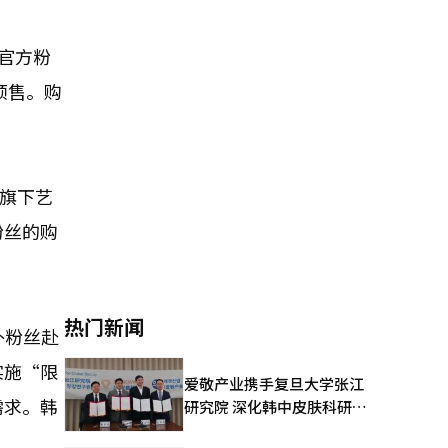
国官方粉
预售。购
在旗下艺
粉丝的购
热门新闻
外粉丝赴
实施“限
爱敬产业携手复旦大学张江
需求。韩
研究院 深化韩中皮肤科研合
作