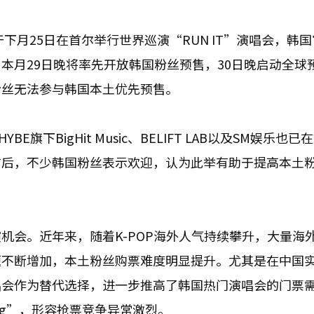
s将于下月25日在首尔举行世界巡演“RUN IT”演唱会，韩
本月29日晚将率先开放韩国粉丝预售，30日晚启动全球
粉丝无法参与韩国本土优先预售。
下BigHit Music、BELIFT LAB以及SM娱乐也已
布后，不少韩国粉丝表示欢迎，认为此举有助于提高本土
机会。近年来，随着K-POP海外人气持续攀升，大量海
题不断增加，本土粉丝购票难度明显提升。尤其是在中国
唱会作为替代选择，进一步推高了韩国热门演唱会的门票
ing”，形容抢票竞争异常激烈。