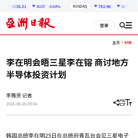
코
인
6256.31
40.07
-0.64%
782.96
18.71
-2.
KOSDAQ
정
보
all
登录
搜
men
索
主页
时政
李在明会晤三星李在镕 商讨地方
半导体投资计划
李雅贤 记者
2026-06-26 09:04
分
打
调
享
印
整
文
大
章
小
韩国总统李在明25日在总统府青瓦台会见三星电子