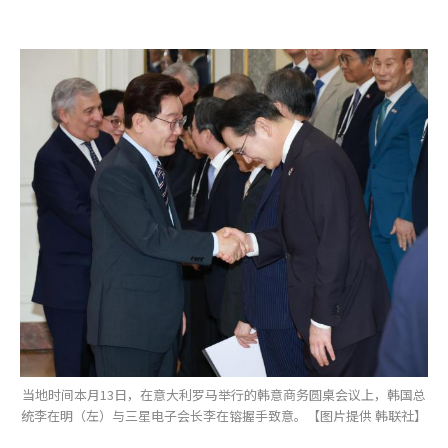
当地时间本月13日，在意大利罗马举行的韩意商务圆桌会议上，韩国总
统李在明（左）与三星电子会长李在镕握手致意。【图片提供 韩联社】