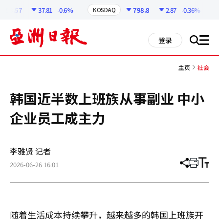
코
인
258.57
37.81
-0.6%
798.8
2.87
-0.36%
KOSDAQ
U
정
보
all
登录
搜
men
索
主页
社会
韩国近半数上班族从事副业 中小
企业员工成主力
李雅贤 记者
2026-06-26 16:01
分
打
调
享
印
整
文
大
章
小
随着生活成本持续攀升，越来越多的韩国上班族开