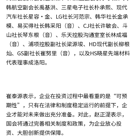
韩航空副会长禹基洪、三星电子社长朴承熙、现代
汽车社长星容·金、LG社长河范宗、韩华社长金承
模、易买得社长韩采阳（音）、CJ社长许敏会、斗
山社长琴东根（音）、乐天控股沟通室室长林成福
（音）、浦项控股副社长梁源埈、HD现代副长柳根
灿、GS副社长崔努里（音），以及HS晓星先端材料
代表理事成洛阳。
崔泰源表示，企业在投资过程中最看重的是“可预
期性”，只有在法律和制度稳定运行的前提下，企
业才能对未来做出充分准备。对此，赵正湜表示，
国会将通过完善相关制度和政策，为企业放心投
资、大胆创新提供保障。