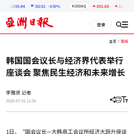
코
인
6295.44
302.82
-4.59%
801.66
2.07
+0.2
KOSDAQ
정
보
all
登录
搜
men
索
主页
现场
韩国国会议长与经济界代表举行
座谈会 聚焦民生经济和未来增长
李雅贤 记者
2026-07-01 11:34
分
打
调
享
印
整
文
大
章
小
1日，“国会议长—大韩商工会议所经济大跃升座谈